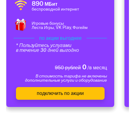
890
МБит
беспроводной интернет
Игровые бонусы
Леста Игры, VK Play, Фогейм
по акции выгоднее
* Пользуйтесь услугами
в течение 30 дней выгодно
0
950 рублей
/в месяц
В стоимость тарифа не включены
дополнительные услуги и оборудование
подключить по акции