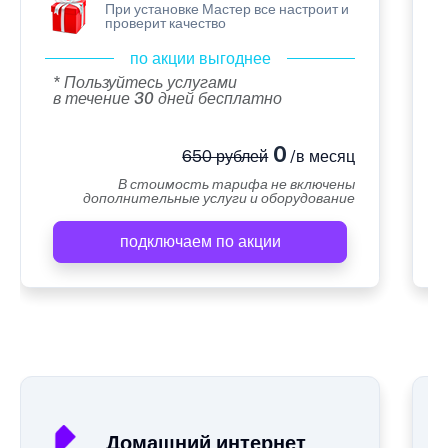
При установке Мастер все настроит и
проверит качество
по акции выгоднее
* Пользуйтесь услугами
в течение 30 дней бесплатно
0
650 рублей
/в месяц
В стоимость тарифа не включены
дополнительные услуги и оборудование
подключаем по акции
А
Домашний интернет