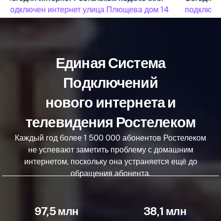
подключен интернет улица Плющева дом 14
подключен
Единая Система
Подключений
нового интернета и
телевидения Ростелеком
Каждый год более 1 500 000 абонентов Ростелеком
не успевают заметить проблему с домашним
интернетом, поскольку она устраняется ещё до
обращения абонента.
97,5 млн
38,1 млн