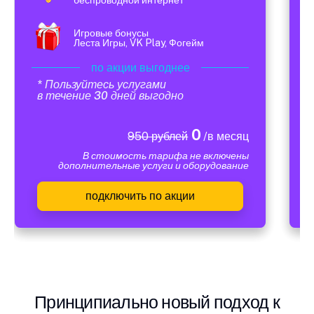
Игровые бонусы
Леста Игры, VK Play, Фогейм
по акции выгоднее
* Пользуйтесь услугами
в течение 30 дней выгодно
0
950 рублей
/в месяц
В стоимость тарифа не включены
дополнительные услуги и оборудование
подключить по акции
Принципиально новый подход к