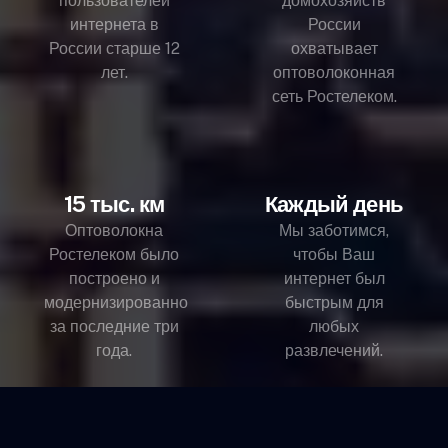
пользователей
домохозяйств
интернета в
России
России старше 12
охватывает
лет.
оптоволоконная
сеть Ростелеком.
15 тыс. км
Каждый день
Оптоволокна
Мы заботимся,
Ростелеком было
чтобы Ваш
построено и
интернет был
модернизированно
быстрым для
за последние три
любых
года.
развлечений.