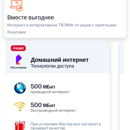
Вместе выгоднее
Интернет и интерактивное ТВ Wink по акции с приятными
бонусами
Акция
П
Домашний интернет
Технологии доступа
500
МБит
проводной интернет
500
МБит
беспроводной интернет
При установке Мастер все настроит и
проверит качество