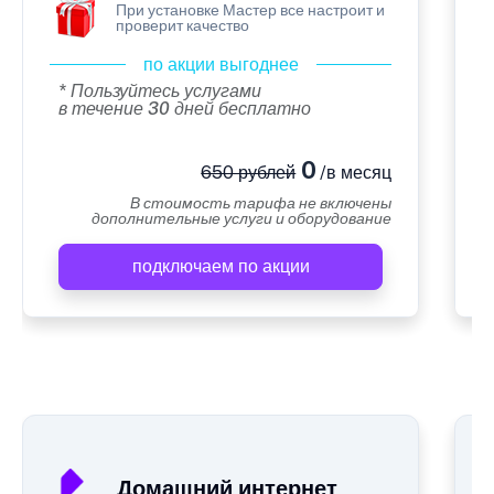
При установке Мастер все настроит и
проверит качество
по акции выгоднее
* Пользуйтесь услугами
в течение 30 дней бесплатно
0
650 рублей
/в месяц
В стоимость тарифа не включены
дополнительные услуги и оборудование
подключаем по акции
А
Домашний интернет