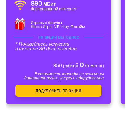
890
МБит
беспроводной интернет
Игровые бонусы
Леста Игры, VK Play, Фогейм
по акции выгоднее
* Пользуйтесь услугами
в течение 30 дней выгодно
0
950 рублей
/в месяц
В стоимость тарифа не включены
дополнительные услуги и оборудование
подключить по акции