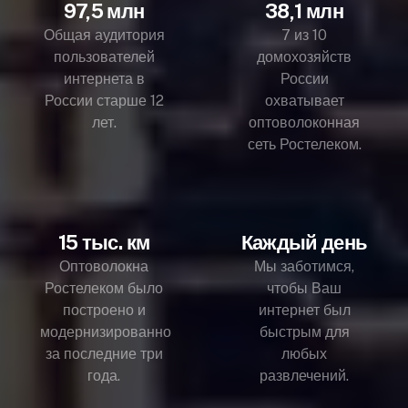
97,5 млн
38,1 млн
Общая аудитория
7 из 10
пользователей
домохозяйств
интернета в
России
России старше 12
охватывает
лет.
оптоволоконная
сеть Ростелеком.
15 тыс. км
Каждый день
Оптоволокна
Мы заботимся,
Ростелеком было
чтобы Ваш
построено и
интернет был
модернизированно
быстрым для
за последние три
любых
года.
развлечений.