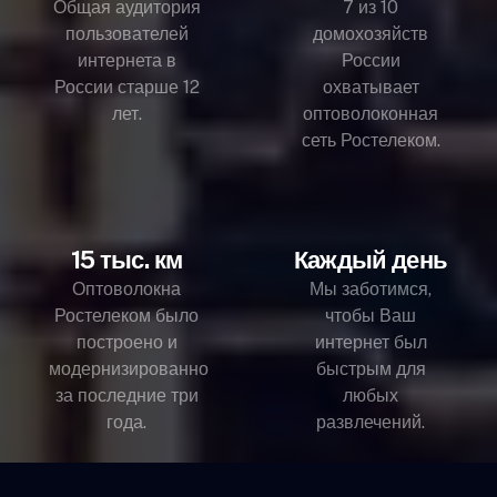
Общая аудитория
7 из 10
пользователей
домохозяйств
интернета в
России
России старше 12
охватывает
лет.
оптоволоконная
сеть Ростелеком.
15 тыс. км
Каждый день
Оптоволокна
Мы заботимся,
Ростелеком было
чтобы Ваш
построено и
интернет был
модернизированно
быстрым для
за последние три
любых
года.
развлечений.