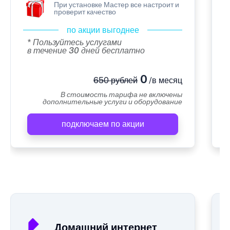
При установке Мастер все настроит и
проверит качество
по акции выгоднее
* Пользуйтесь услугами
в течение 30 дней бесплатно
0
650 рублей
/в месяц
В стоимость тарифа не включены
дополнительные услуги и оборудование
подключаем по акции
А
Домашний интернет