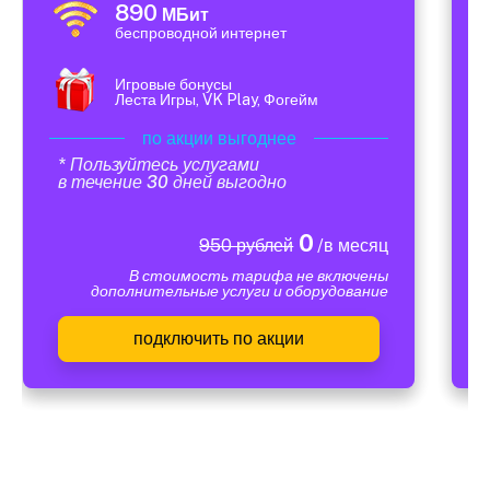
890
МБит
беспроводной интернет
Игровые бонусы
Леста Игры, VK Play, Фогейм
по акции выгоднее
* Пользуйтесь услугами
в течение 30 дней выгодно
0
950 рублей
/в месяц
В стоимость тарифа не включены
дополнительные услуги и оборудование
подключить по акции