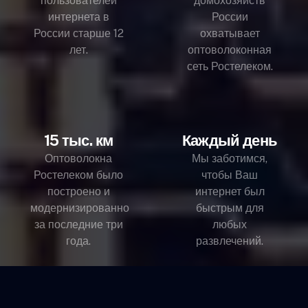
пользователей
домохозяйств
интернета в
России
России старше 12
охватывает
лет.
оптоволоконная
сеть Ростелеком.
15 тыс. км
Каждый день
Оптоволокна
Мы заботимся,
Ростелеком было
чтобы Ваш
построено и
интернет был
модернизированно
быстрым для
за последние три
любых
года.
развлечений.