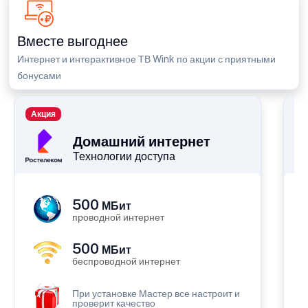
Вместе выгоднее
Интернет и интерактивное ТВ Wink по акции с приятными
бонусами
Акция
П
Домашний интернет
Технологии доступа
500
МБит
проводной интернет
500
МБит
беспроводной интернет
При установке Мастер все настроит и
проверит качество