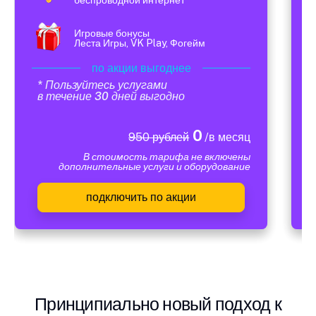
Игровые бонусы
Леста Игры, VK Play, Фогейм
по акции выгоднее
* Пользуйтесь услугами
в течение 30 дней выгодно
0
950 рублей
/в месяц
В стоимость тарифа не включены
дополнительные услуги и оборудование
подключить по акции
Принципиально новый подход к