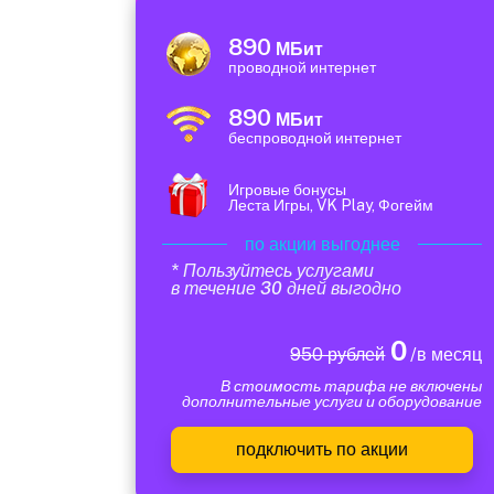
890
МБит
проводной интернет
890
МБит
беспроводной интернет
Игровые бонусы
Леста Игры, VK Play, Фогейм
по акции выгоднее
* Пользуйтесь услугами
в течение 30 дней выгодно
0
950 рублей
/в месяц
В стоимость тарифа не включены
дополнительные услуги и оборудование
подключить по акции