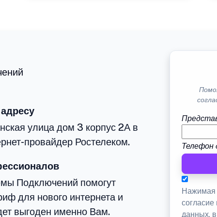
чений
Помо
согла
 адресу
Представ
нская улица дом 3 корпус 2А в
рнет-провайдер Ростелеком.
Телефон 
фессионалов
емы Подключений помогут
Нажимая 
иф для нового интернета и
согласие
дет выгоден именно Вам.
данных, 