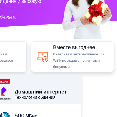
видения и высокую
идением.
Вместе выгоднее
ит и
Интернет и интерактивное ТВ
зоваться
Wink по акции с приятными
бонусами
Акция
Домашний интернет
Технологии общения
500
МБит