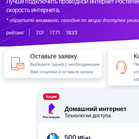
Лучше подключить проводной интернет Ростелек
скорость интернета.
* обратите внимание, сегодня по акции доступен уни
рейтинг
701
1771
1833
Оставьте заявку
К
Выберите тариф с необходимыми
Пе
Вам опциями и оставьте заявку
ут
оф
Акция
Домашний интернет
Технологии доступа
500
МБит