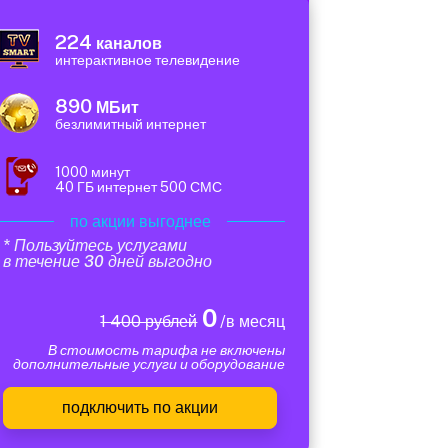
224
каналов
интерактивное телевидение
890
МБит
безлимитный интернет
1000 минут
40 ГБ интернет 500 СМС
по акции выгоднее
* Пользуйтесь услугами
в течение 30 дней выгодно
0
1 400 рублей
/в месяц
В стоимость тарифа не включены
дополнительные услуги и оборудование
подключить по акции