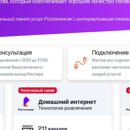
ом, который обеспечивает хорошее качество теле
кальный пакет услуг Ростелеком с интерактивным телев
онсультация
Подключение
резвоним с 9:00 до 21:00,
Мастер все подключ
очним Ваши желания и
расскажет как поль
ормим выезд Мастера
каждой услугой
Популярный тариф
Домашний интернет
Технологии развлечения
211
каналов