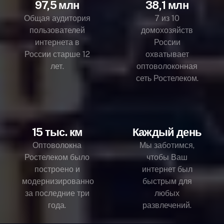
97,5 млн
38,1 млн
Общая аудитория
7 из 10
пользователей
домохозяйств
интернета в
России
России старше 12
охватывает
лет.
оптоволоконная
сеть Ростелеком.
15 тыс. км
Каждый день
Оптоволокна
Мы заботимся,
Ростелеком было
чтобы Ваш
построено и
интернет был
модернизированно
быстрым для
за последние три
любых
года.
развлечений.