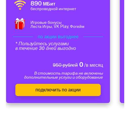
890
МБит
беспроводной интернет
Игровые бонусы
Леста Игры, VK Play, Фогейм
по акции выгоднее
* Пользуйтесь услугами
в течение 30 дней выгодно
0
950 рублей
/в месяц
В стоимость тарифа не включены
дополнительные услуги и оборудование
подключить по акции