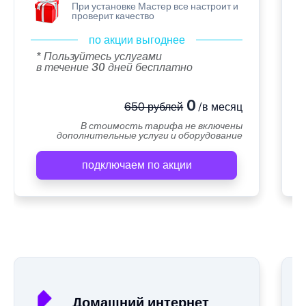
При установке Мастер все настроит и
проверит качество
по акции выгоднее
* Пользуйтесь услугами
в течение 30 дней бесплатно
0
650 рублей
/в месяц
В стоимость тарифа не включены
дополнительные услуги и оборудование
подключаем по акции
А
Домашний интернет