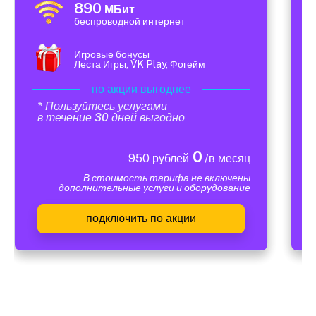
890
МБит
беспроводной интернет
Игровые бонусы
Леста Игры, VK Play, Фогейм
по акции выгоднее
* Пользуйтесь услугами
в течение 30 дней выгодно
0
950 рублей
/в месяц
В стоимость тарифа не включены
дополнительные услуги и оборудование
подключить по акции