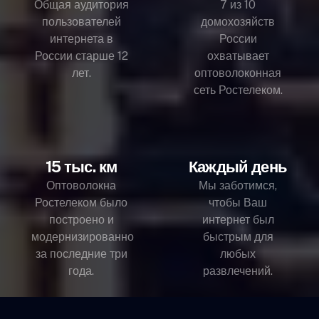
Общая аудитория
7 из 10
пользователей
домохозяйств
интернета в
России
России старше 12
охватывает
лет.
оптоволоконная
сеть Ростелеком.
15 тыс. км
Каждый день
Оптоволокна
Мы заботимся,
Ростелеком было
чтобы Ваш
построено и
интернет был
модернизированно
быстрым для
за последние три
любых
года.
развлечений.