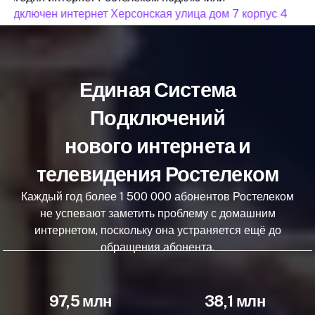
подключен интернет Херсонская улица дом 7 корпус 4
п
Единая Система
Подключений
нового интернета и
телевидения Ростелеком
Каждый год более 1 500 000 абонентов Ростелеком
не успевают заметить проблему с домашним
интернетом, поскольку она устраняется ещё до
обращения абонента.
97,5 млн
38,1 млн