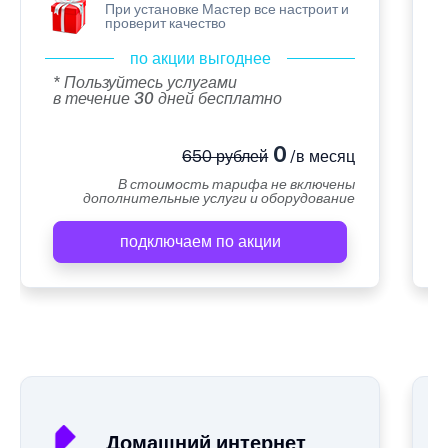
При установке Мастер все настроит и
проверит качество
по акции выгоднее
* Пользуйтесь услугами
в течение 30 дней бесплатно
0
650 рублей
/в месяц
В стоимость тарифа не включены
дополнительные услуги и оборудование
подключаем по акции
А
Домашний интернет