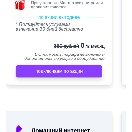
При установке Мастер все настроит и
проверит качество
по акции выгоднее
* Пользуйтесь услугами
в течение 30 дней бесплатно
0
650 рублей
/в месяц
В стоимость тарифа не включены
дополнительные услуги и оборудование
подключаем по акции
А
Домашний интернет