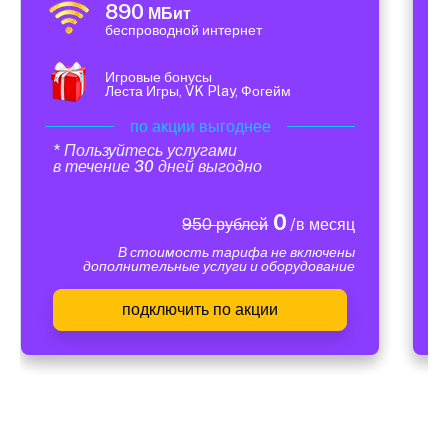
890
МБит
беспроводной интернет
Игровые бонусы
Леста Игры, VK Play, Фогейм
по акции выгоднее
* Пользуйтесь услугами
в течение 30 дней выгодно
0
950 рублей
/в месяц
В стоимость тарифа не включены
дополнительные услуги и оборудование
подключить по акции