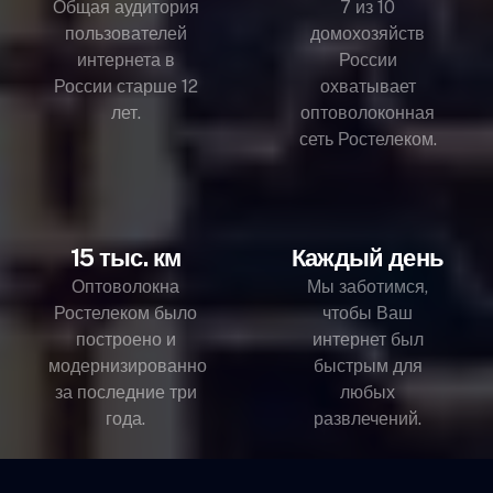
Общая аудитория
7 из 10
пользователей
домохозяйств
интернета в
России
России старше 12
охватывает
лет.
оптоволоконная
сеть Ростелеком.
15 тыс. км
Каждый день
Оптоволокна
Мы заботимся,
Ростелеком было
чтобы Ваш
построено и
интернет был
модернизированно
быстрым для
за последние три
любых
года.
развлечений.