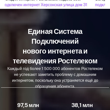
подключен интернет Херсонская улица дом 31
подключе
Единая Система
Подключений
нового интернета и
телевидения Ростелеком
Каждый год более 1 500 000 абонентов Ростелеком
не успевают заметить проблему с домашним
интернетом, поскольку она устраняется ещё до
обращения абонента.
97,5 млн
38,1 млн