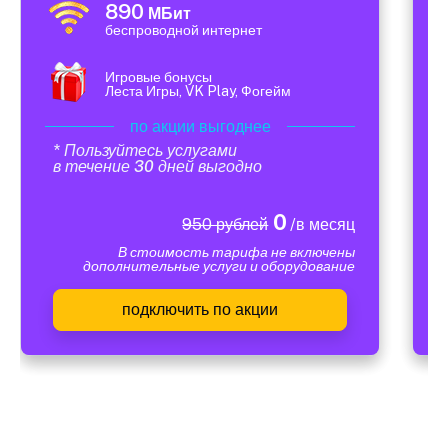
890
МБит
беспроводной интернет
Игровые бонусы
Леста Игры, VK Play, Фогейм
по акции выгоднее
* Пользуйтесь услугами
в течение 30 дней выгодно
0
950 рублей
/в месяц
В стоимость тарифа не включены
дополнительные услуги и оборудование
подключить по акции