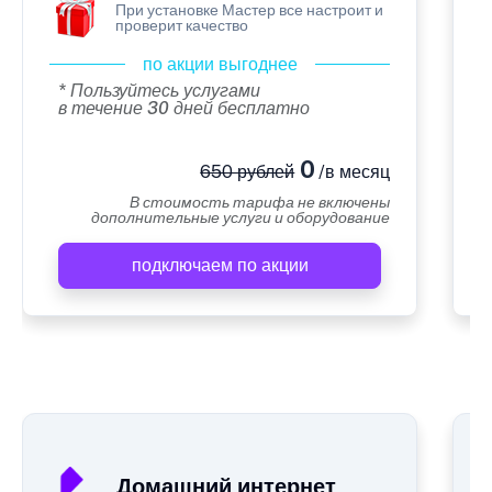
При установке Мастер все настроит и
проверит качество
по акции выгоднее
* Пользуйтесь услугами
в течение 30 дней бесплатно
0
650 рублей
/в месяц
В стоимость тарифа не включены
дополнительные услуги и оборудование
подключаем по акции
А
Домашний интернет