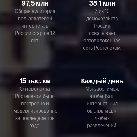
97,5 млн
38,1 млн
Общая аудитория
7 из 10
пользователей
домохозяйств
интернета в
России
России старше 12
охватывает
лет.
оптоволоконная
сеть Ростелеком.
15 тыс. км
Каждый день
Оптоволокна
Мы заботимся,
Ростелеком было
чтобы Ваш
построено и
интернет был
модернизированно
быстрым для
за последние три
любых
года.
развлечений.