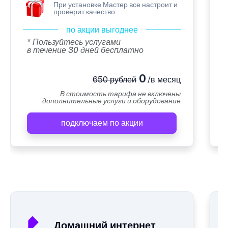
При установке Мастер все настроит и
проверит качество
по акции выгоднее
* Пользуйтесь услугами
в течение 30 дней бесплатно
0
650 рублей
/в месяц
В стоимость тарифа не включены
дополнительные услуги и оборудование
подключаем по акции
А
Домашний интернет