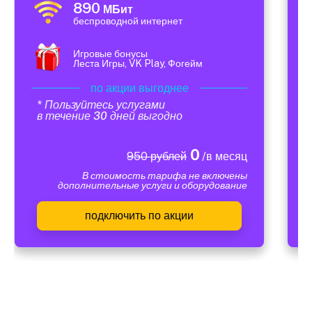
890
МБит
беспроводной интернет
Игровые бонусы
Леста Игры, VK Play, Фогейм
по акции выгоднее
* Пользуйтесь услугами
в течение 30 дней выгодно
0
950 рублей
/в месяц
В стоимость тарифа не включены
дополнительные услуги и оборудование
подключить по акции