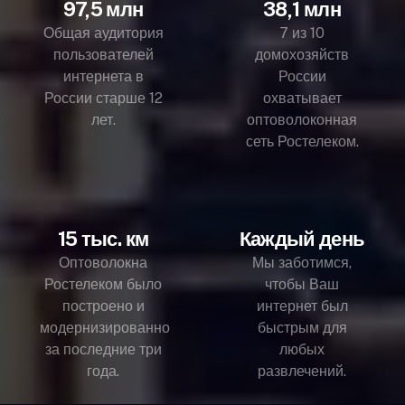
97,5 млн
38,1 млн
Общая аудитория
7 из 10
пользователей
домохозяйств
интернета в
России
России старше 12
охватывает
лет.
оптоволоконная
сеть Ростелеком.
15 тыс. км
Каждый день
Оптоволокна
Мы заботимся,
Ростелеком было
чтобы Ваш
построено и
интернет был
модернизированно
быстрым для
за последние три
любых
года.
развлечений.