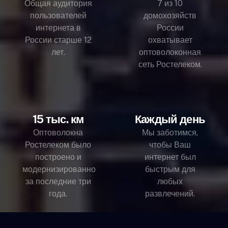
Общая аудитория
7 из 10
пользователей
домохозяйств
интернета в
России
России старше 12
охватывает
лет.
оптоволоконная
сеть Ростелеком.
15 тыс. км
Каждый день
Оптоволокна
Мы заботимся,
Ростелеком было
чтобы Ваш
построено и
интернет был
модернизированно
быстрым для
за последние три
любых
года.
развлечений.