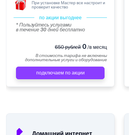
При установке Мастер все настроит и
проверит качество
по акции выгоднее
* Пользуйтесь услугами
в течение 30 дней бесплатно
0
650 рублей
/в месяц
В стоимость тарифа не включены
дополнительные услуги и оборудование
подключаем по акции
А
Домашний интернет