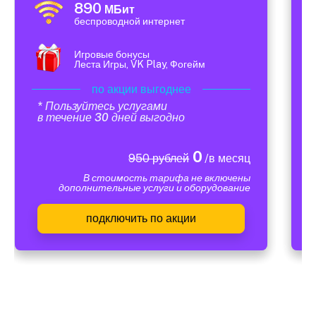
890
МБит
беспроводной интернет
Игровые бонусы
Леста Игры, VK Play, Фогейм
по акции выгоднее
* Пользуйтесь услугами
в течение 30 дней выгодно
0
950 рублей
/в месяц
В стоимость тарифа не включены
дополнительные услуги и оборудование
подключить по акции