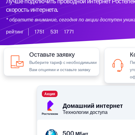
Лучше подключить проводной интернет Ростелек
скорость интернета.
* обратите внимание, сегодня по акции доступен уни
рейтинг
1751
531
1771
Оставьте заявку
К
Выберите тариф с необходимыми
Пе
Вам опциями и оставьте заявку
ут
оф
Акция
Домашний интернет
Технологии доступа
500
МБит