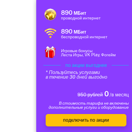
890
МБит
проводной интернет
890
МБит
беспроводной интернет
Игровые бонусы
Леста Игры, VK Play, Фогейм
по акции выгоднее
* Пользуйтесь услугами
в течение 30 дней выгодно
0
950 рублей
/в месяц
В стоимость тарифа не включены
дополнительные услуги и оборудование
подключить по акции