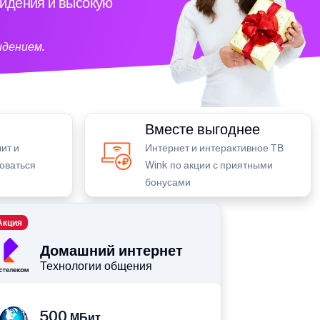
видения и высокую
идением.
Вместе выгоднее
ит и
Интернет и интерактивное ТВ
зоваться
Wink по акции с приятными
бонусами
Акция
Домашний интернет
Технологии общения
500
МБит