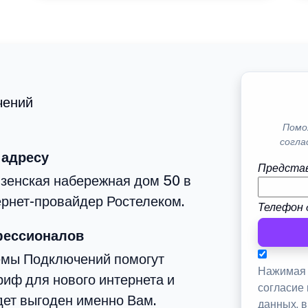
чений
Помо
согла
 адресу
Представ
зенская набережная дом 50 в
рнет-провайдер Ростелеком.
Телефон 
фессионалов
емы Подключений помогут
Нажимая 
иф для нового интернета и
согласие
дет выгоден именно Вам.
данных, 