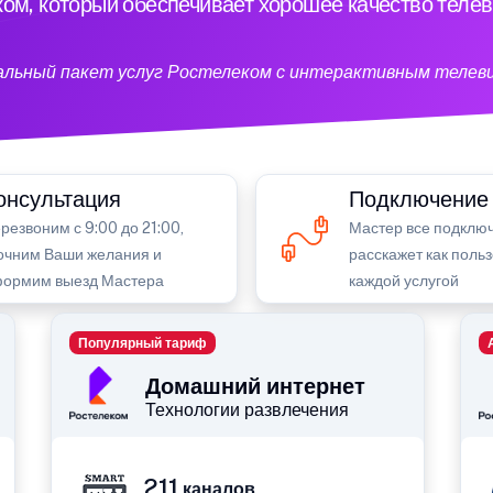
ом, который обеспечивает хорошее качество теле
кальный пакет услуг Ростелеком с интерактивным телев
онсультация
Подключение
резвоним с 9:00 до 21:00,
Мастер все подключ
очним Ваши желания и
расскажет как поль
ормим выезд Мастера
каждой услугой
Популярный тариф
Домашний интернет
Технологии развлечения
211
каналов