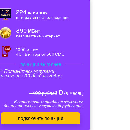
224
каналов
интерактивное телевидение
890
МБит
безлимитный интернет
1000 минут
40 ГБ интернет 500 СМС
по акции выгоднее
* Пользуйтесь услугами
в течение 30 дней выгодно
0
1 400 рублей
/в месяц
В стоимость тарифа не включены
дополнительные услуги и оборудование
подключить по акции