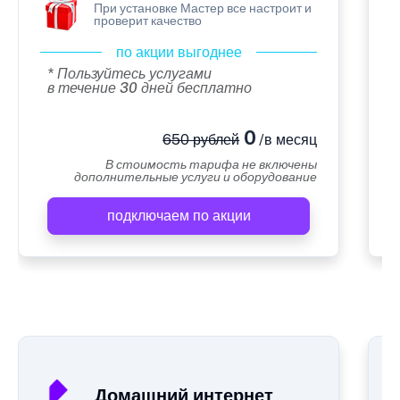
При установке Мастер все настроит и
проверит качество
по акции выгоднее
* Пользуйтесь услугами
в течение 30 дней бесплатно
0
650 рублей
/в месяц
В стоимость тарифа не включены
дополнительные услуги и оборудование
подключаем по акции
А
Домашний интернет