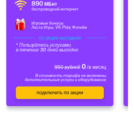
890
МБит
беспроводной интернет
Игровые бонусы
Леста Игры, VK Play, Фогейм
по акции выгоднее
* Пользуйтесь услугами
в течение 30 дней выгодно
0
950 рублей
/в месяц
В стоимость тарифа не включены
дополнительные услуги и оборудование
подключить по акции