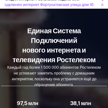
подключен интернет Фортунатовская улица дом 16
под
Единая Система
Подключений
нового интернета и
телевидения Ростелеком
Каждый год более 1 500 000 абонентов Ростелеком
не успевают заметить проблему с домашним
интернетом, поскольку она устраняется ещё до
обращения абонента.
97,5 млн
38,1 млн