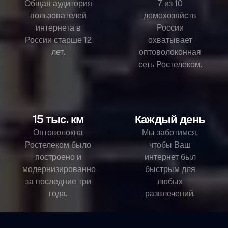
Общая аудитория
7 из 10
пользователей
домохозяйств
интернета в
России
России старше 12
охватывает
лет.
оптоволоконная
сеть Ростелеком.
15 тыс. км
Каждый день
Оптоволокна
Мы заботимся,
Ростелеком было
чтобы Ваш
построено и
интернет был
модернизированно
быстрым для
за последние три
любых
года.
развлечений.