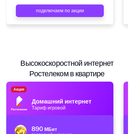
подключаем по акции
Высокоскоростной интернет
Ростелеком в квартире
Акция
А
Домашний интернет
Тариф игровой
890
МБит