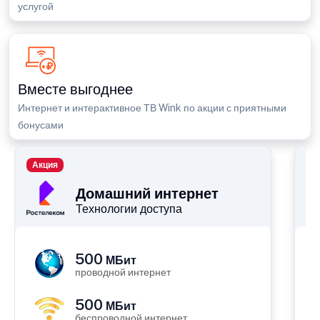
услугой
Вместе выгоднее
Интернет и интерактивное ТВ Wink по акции с приятными
бонусами
Акция
П
Домашний интернет
Технологии доступа
500
МБит
проводной интернет
500
МБит
беспроводной интернет