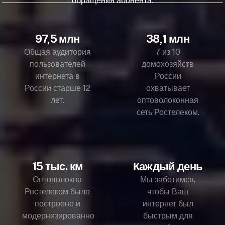
обращения абонента.
97,5 млн
38,1 млн
Общая аудитория
7 из 10
пользователей
домохозяйств
интернета в
России
России старше 12
охватывает
лет.
оптоволоконная
сеть Ростелеком.
15 тыс. км
Каждый день
Оптоволокна
Мы заботимся,
Ростелеком было
чтобы Ваш
построено и
интернет был
модернизированно
быстрым для