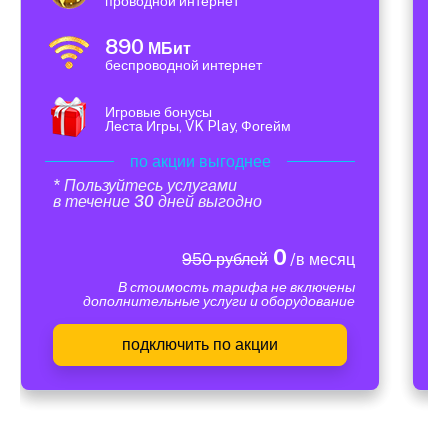
проводной интернет
890
МБит
беспроводной интернет
Игровые бонусы
Леста Игры, VK Play, Фогейм
по акции выгоднее
* Пользуйтесь услугами
в течение 30 дней выгодно
0
950 рублей
/в месяц
В стоимость тарифа не включены
дополнительные услуги и оборудование
подключить по акции