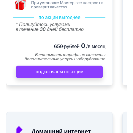
При установке Мастер все настроит и
проверит качество
по акции выгоднее
* Пользуйтесь услугами
в течение 30 дней бесплатно
0
650 рублей
/в месяц
В стоимость тарифа не включены
дополнительные услуги и оборудование
подключаем по акции
А
Домашний интернет