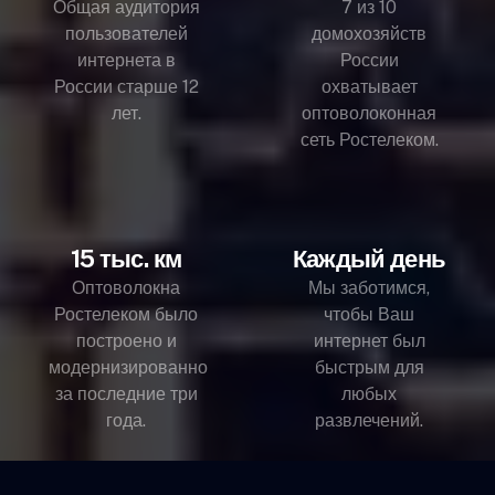
Общая аудитория
7 из 10
пользователей
домохозяйств
интернета в
России
России старше 12
охватывает
лет.
оптоволоконная
сеть Ростелеком.
15 тыс. км
Каждый день
Оптоволокна
Мы заботимся,
Ростелеком было
чтобы Ваш
построено и
интернет был
модернизированно
быстрым для
за последние три
любых
года.
развлечений.