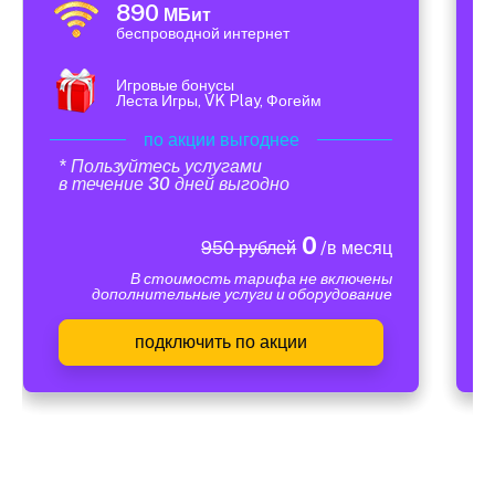
890
МБит
беспроводной интернет
Игровые бонусы
Леста Игры, VK Play, Фогейм
по акции выгоднее
* Пользуйтесь услугами
в течение 30 дней выгодно
0
950 рублей
/в месяц
В стоимость тарифа не включены
дополнительные услуги и оборудование
подключить по акции