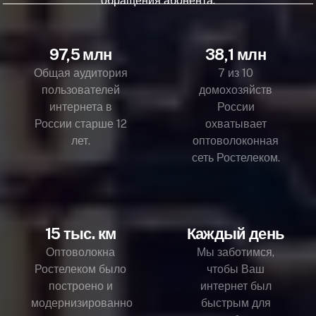
обращения абонента.
97,5 млн
38,1 млн
Общая аудитория
7 из 10
пользователей
домохозяйств
интернета в
России
России старше 12
охватывает
лет.
оптоволоконная
сеть Ростелеком.
15 тыс. км
Каждый день
Оптоволокна
Мы заботимся,
Ростелеком было
чтобы Ваш
построено и
интернет был
модернизированно
быстрым для