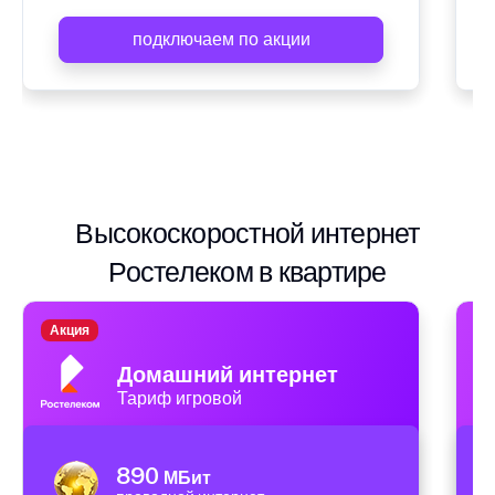
подключаем по акции
Высокоскоростной интернет
Ростелеком в квартире
Акция
А
Домашний интернет
Тариф игровой
890
МБит