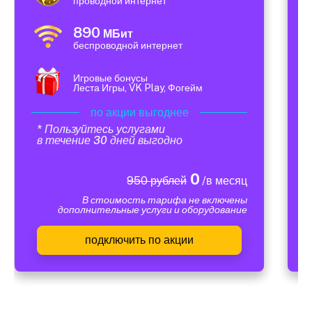
проводной интернет
890
МБит
беспроводной интернет
Игровые бонусы
Леста Игры, VK Play, Фогейм
по акции выгоднее
* Пользуйтесь услугами
в течение 30 дней выгодно
0
950 рублей
/в месяц
В стоимость тарифа не включены
дополнительные услуги и оборудование
подключить по акции