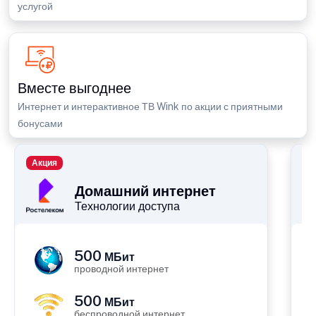
услугой
Вместе выгоднее
Интернет и интерактивное ТВ Wink по акции с приятными
бонусами
Акция
П
Домашний интернет
Технологии доступа
500
МБит
проводной интернет
500
МБит
беспроводной интернет