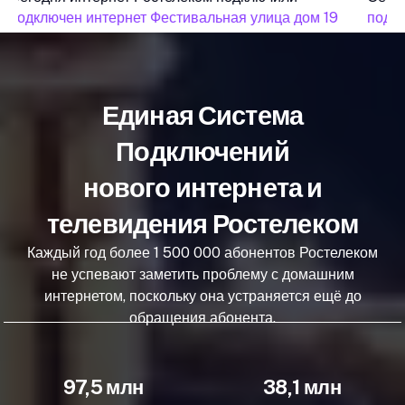
подключен интернет Фестивальная улица дом 19
подкл
Единая Система
Подключений
нового интернета и
телевидения Ростелеком
Каждый год более 1 500 000 абонентов Ростелеком
не успевают заметить проблему с домашним
интернетом, поскольку она устраняется ещё до
обращения абонента.
97,5 млн
38,1 млн