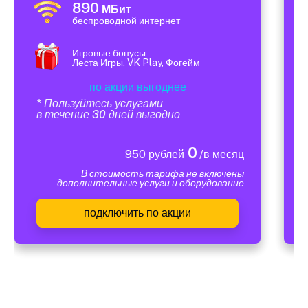
890
МБит
беспроводной интернет
Игровые бонусы
Леста Игры, VK Play, Фогейм
по акции выгоднее
* Пользуйтесь услугами
в течение 30 дней выгодно
0
950 рублей
/в месяц
В стоимость тарифа не включены
дополнительные услуги и оборудование
подключить по акции