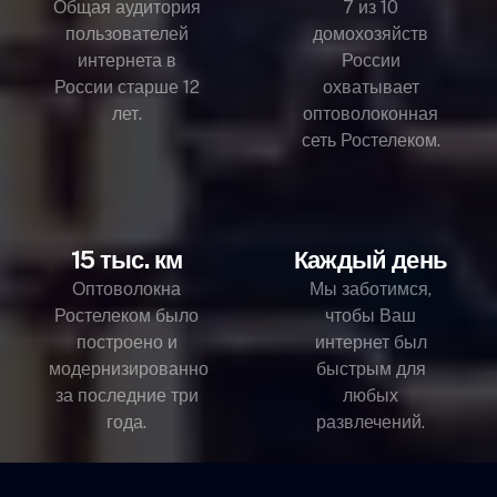
Общая аудитория
7 из 10
пользователей
домохозяйств
интернета в
России
России старше 12
охватывает
лет.
оптоволоконная
сеть Ростелеком.
15 тыс. км
Каждый день
Оптоволокна
Мы заботимся,
Ростелеком было
чтобы Ваш
построено и
интернет был
модернизированно
быстрым для
за последние три
любых
года.
развлечений.