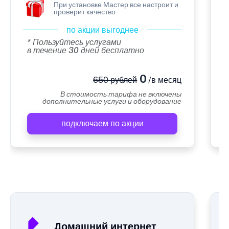
При установке Мастер все настроит и
проверит качество
по акции выгоднее
* Пользуйтесь услугами
в течение 30 дней бесплатно
0
650 рублей
/в месяц
В стоимость тарифа не включены
дополнительные услуги и оборудование
подключаем по акции
А
Домашний интернет