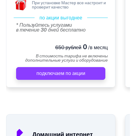
При установке Мастер все настроит и
проверит качество
по акции выгоднее
* Пользуйтесь услугами
в течение 30 дней бесплатно
0
650 рублей
/в месяц
В стоимость тарифа не включены
дополнительные услуги и оборудование
подключаем по акции
А
Домашний интернет