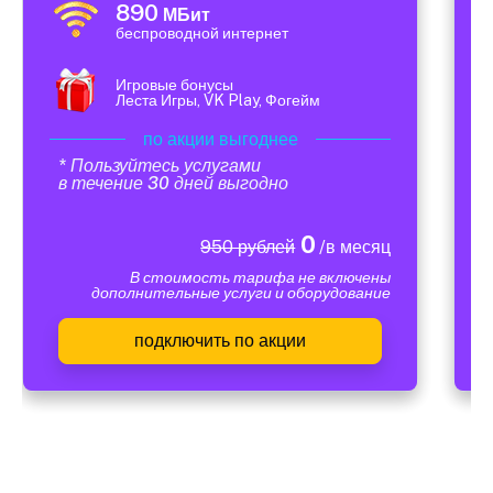
890
МБит
беспроводной интернет
Игровые бонусы
Леста Игры, VK Play, Фогейм
по акции выгоднее
* Пользуйтесь услугами
в течение 30 дней выгодно
0
950 рублей
/в месяц
В стоимость тарифа не включены
дополнительные услуги и оборудование
подключить по акции