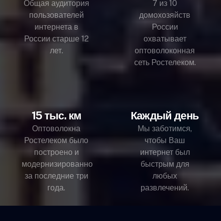
Общая аудитория
7 из 10
пользователей
домохозяйств
интернета в
России
России старше 12
охватывает
лет.
оптоволоконная
сеть Ростелеком.
15 тыс. км
Каждый день
Оптоволокна
Мы заботимся,
Ростелеком было
чтобы Ваш
построено и
интернет был
модернизированно
быстрым для
за последние три
любых
года.
развлечений.