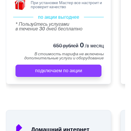
При установке Мастер все настроит и
проверит качество
по акции выгоднее
* Пользуйтесь услугами
в течение 30 дней бесплатно
0
650 рублей
/в месяц
В стоимость тарифа не включены
дополнительные услуги и оборудование
подключаем по акции
А
Домашний интернет