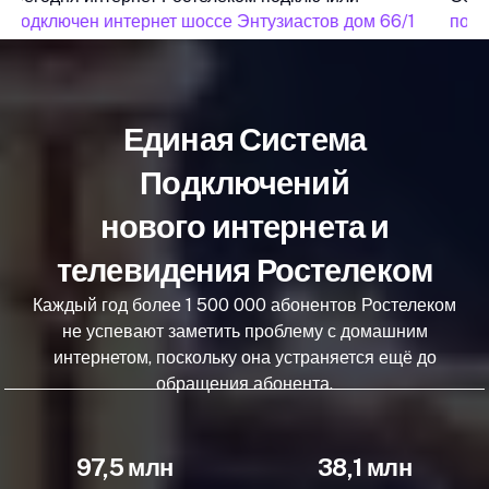
подключен интернет шоссе Энтузиастов дом 66/1
подк
Единая Система
Подключений
нового интернета и
телевидения Ростелеком
Каждый год более 1 500 000 абонентов Ростелеком
не успевают заметить проблему с домашним
интернетом, поскольку она устраняется ещё до
обращения абонента.
97,5 млн
38,1 млн