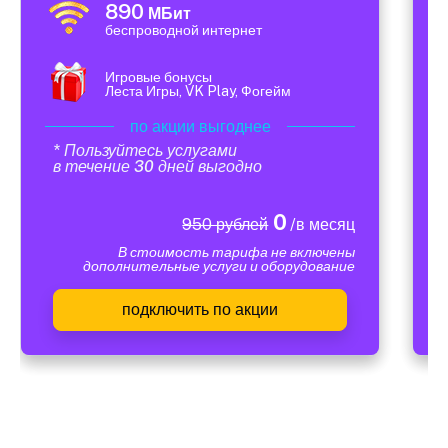
890
МБит
беспроводной интернет
Игровые бонусы
Леста Игры, VK Play, Фогейм
по акции выгоднее
* Пользуйтесь услугами
в течение 30 дней выгодно
0
950 рублей
/в месяц
В стоимость тарифа не включены
дополнительные услуги и оборудование
подключить по акции