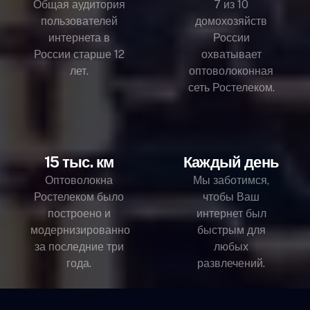
Общая аудитория
7 из 10
пользователей
домохозяйств
интернета в
России
России старше 12
охватывает
лет.
оптоволоконная
сеть Ростелеком.
15 тыс. км
Каждый день
Оптоволокна
Мы заботимся,
Ростелеком было
чтобы Ваш
построено и
интернет был
модернизированно
быстрым для
за последние три
любых
года.
развлечений.