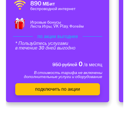
890
МБит
беспроводной интернет
Игровые бонусы
Леста Игры, VK Play, Фогейм
по акции выгоднее
* Пользуйтесь услугами
в течение 30 дней выгодно
0
950 рублей
/в месяц
В стоимость тарифа не включены
дополнительные услуги и оборудование
подключить по акции