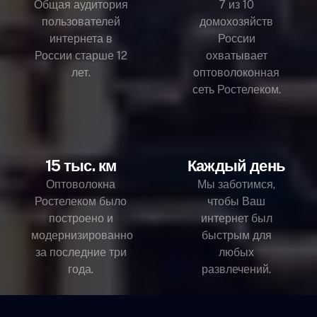
Общая аудитория
7 из 10
пользователей
домохозяйств
интернета в
России
России старше 12
охватывает
лет.
оптоволоконная
сеть Ростелеком.
15 тыс. км
Каждый день
Оптоволокна
Мы заботимся,
Ростелеком было
чтобы Ваш
построено и
интернет был
модернизированно
быстрым для
за последние три
любых
года.
развлечений.