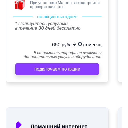
При установке Мастер все настроит и
проверит качество
по акции выгоднее
* Пользуйтесь услугами
в течение 30 дней бесплатно
0
650 рублей
/в месяц
В стоимость тарифа не включены
дополнительные услуги и оборудование
подключаем по акции
А
Домашний интернет