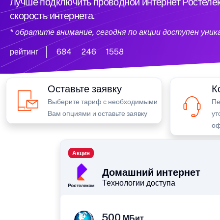
Лучше подключить проводной интернет Ростелек
скорость интернета.
* обратите внимание, сегодня по акции доступен уни
рейтинг
684
246
1558
Оставьте заявку
К
Выберите тариф с необходимыми
Пе
Вам опциями и оставьте заявку
ут
оф
Акция
Домашний интернет
Технологии доступа
500
МБит