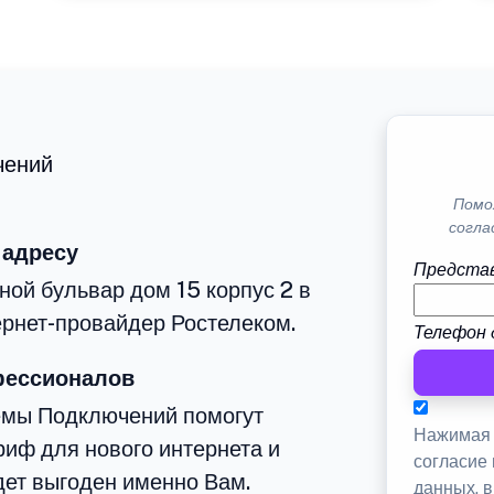
чений
Помо
согла
 адресу
Представ
ной бульвар дом 15 корпус 2 в
рнет-провайдер Ростелеком.
Телефон 
фессионалов
емы Подключений помогут
Нажимая 
иф для нового интернета и
согласие
дет выгоден именно Вам.
данных, 