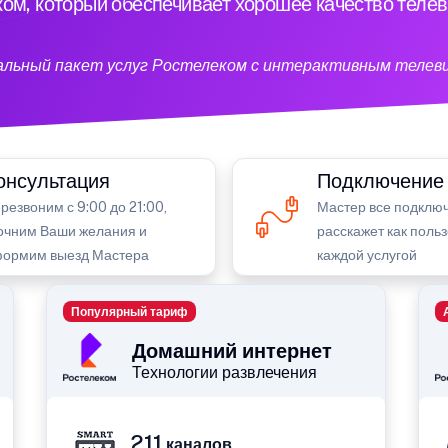
ом, который обеспечивает хорошее качество теле
кальный пакет услуг Ростелеком с интерактивным телев
онсультация
Подключение
резвоним с 9:00 до 21:00,
Мастер все подключ
очним Ваши желания и
расскажет как поль
ормим выезд Мастера
каждой услугой
Популярный тариф
Домашний интернет
Технологии развлечения
211
каналов