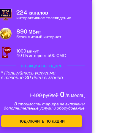
224
каналов
интерактивное телевидение
890
МБит
безлимитный интернет
1000 минут
40 ГБ интернет 500 СМС
по акции выгоднее
* Пользуйтесь услугами
в течение 30 дней выгодно
0
1 400 рублей
/в месяц
В стоимость тарифа не включены
дополнительные услуги и оборудование
подключить по акции