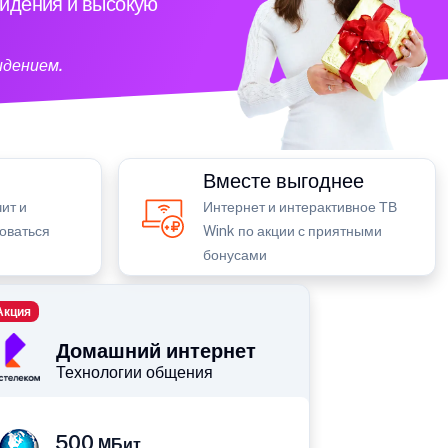
видения и высокую
идением.
Вместе выгоднее
ит и
Интернет и интерактивное ТВ
зоваться
Wink по акции с приятными
бонусами
Акция
Домашний интернет
Технологии общения
500
МБит