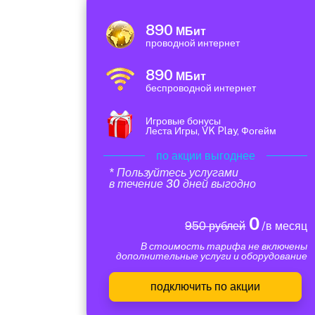
890
МБит
проводной интернет
890
МБит
беспроводной интернет
Игровые бонусы
Леста Игры, VK Play, Фогейм
по акции выгоднее
* Пользуйтесь услугами
в течение 30 дней выгодно
0
950 рублей
/в месяц
В стоимость тарифа не включены
дополнительные услуги и оборудование
подключить по акции