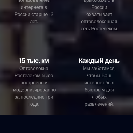
пользователей
домохозяйств
интернета в
России
России старше 12
охватывает
лет.
оптоволоконная
сеть Ростелеком.
15 тыс. км
Каждый день
Оптоволокна
Мы заботимся,
Ростелеком было
чтобы Ваш
построено и
интернет был
модернизированно
быстрым для
за последние три
любых
года.
развлечений.