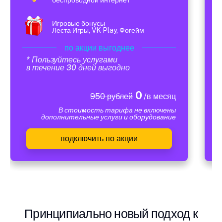
Игровые бонусы
Леста Игры, VK Play, Фогейм
по акции выгоднее
* Пользуйтесь услугами
в течение 30 дней выгодно
0
950 рублей
/в месяц
В стоимость тарифа не включены
дополнительные услуги и оборудование
подключить по акции
Принципиально новый подход к