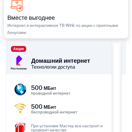
Вместе выгоднее
Интернет и интерактивное ТВ Wink по акции с приятными
бонусами
Акция
П
Домашний интернет
Технологии доступа
500
МБит
проводной интернет
500
МБит
беспроводной интернет
При установке Мастер все настроит и
проверит качество