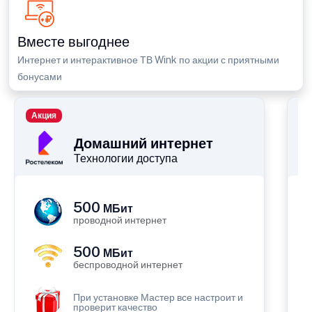
Вместе выгоднее
Интернет и интерактивное ТВ Wink по акции с приятными
бонусами
Акция
П
Домашний интернет
Технологии доступа
500
МБит
проводной интернет
500
МБит
беспроводной интернет
При установке Мастер все настроит и
проверит качество