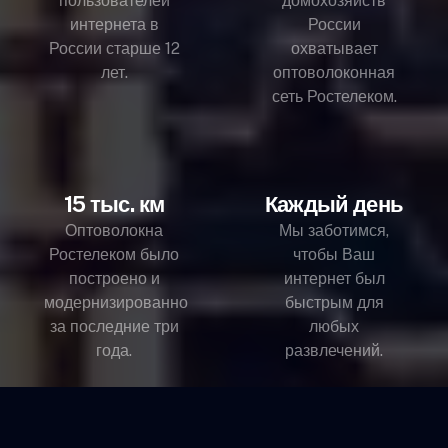
пользователей
домохозяйств
интернета в
России
России старше 12
охватывает
лет.
оптоволоконная
сеть Ростелеком.
15 тыс. км
Каждый день
Оптоволокна
Мы заботимся,
Ростелеком было
чтобы Ваш
построено и
интернет был
модернизированно
быстрым для
за последние три
любых
года.
развлечений.