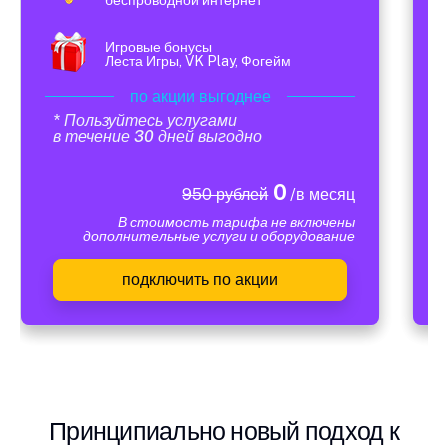
Игровые бонусы
Леста Игры, VK Play, Фогейм
по акции выгоднее
* Пользуйтесь услугами
в течение 30 дней выгодно
0
950 рублей
/в месяц
В стоимость тарифа не включены
дополнительные услуги и оборудование
подключить по акции
Принципиально новый подход к