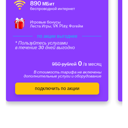
890
МБит
беспроводной интернет
Игровые бонусы
Леста Игры, VK Play, Фогейм
по акции выгоднее
* Пользуйтесь услугами
в течение 30 дней выгодно
0
950 рублей
/в месяц
В стоимость тарифа не включены
дополнительные услуги и оборудование
подключить по акции