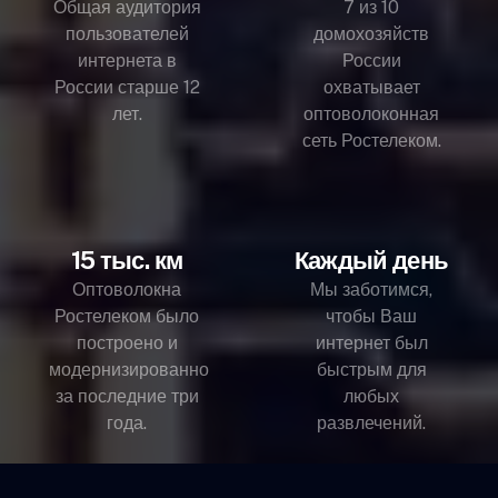
Общая аудитория
7 из 10
пользователей
домохозяйств
интернета в
России
России старше 12
охватывает
лет.
оптоволоконная
сеть Ростелеком.
15 тыс. км
Каждый день
Оптоволокна
Мы заботимся,
Ростелеком было
чтобы Ваш
построено и
интернет был
модернизированно
быстрым для
за последние три
любых
года.
развлечений.