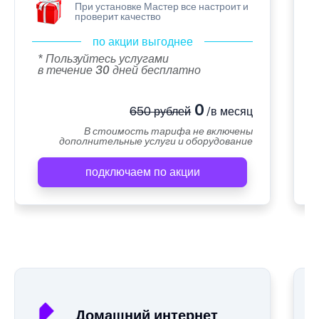
При установке Мастер все настроит и
проверит качество
по акции выгоднее
* Пользуйтесь услугами
в течение 30 дней бесплатно
0
650 рублей
/в месяц
В стоимость тарифа не включены
дополнительные услуги и оборудование
подключаем по акции
А
Домашний интернет