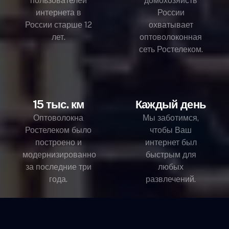
пользователей
домохозяйств
интернета в
России
России старше 12
охватывает
лет.
оптоволоконная
сеть Ростелеком.
15 тыс. км
Каждый день
Оптоволокна
Мы заботимся,
Ростелеком было
чтобы Ваш
построено и
интернет был
модернизированно
быстрым для
за последние три
любых
года.
развлечений.