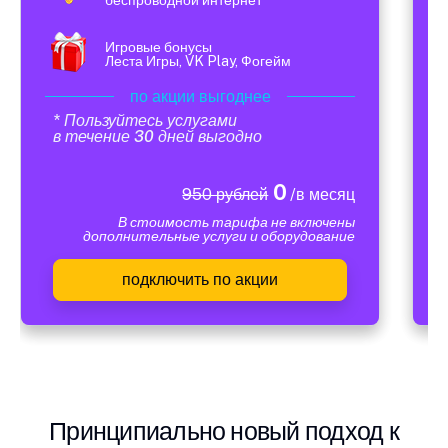
Игровые бонусы
Леста Игры, VK Play, Фогейм
по акции выгоднее
* Пользуйтесь услугами
в течение 30 дней выгодно
0
950 рублей
/в месяц
В стоимость тарифа не включены
дополнительные услуги и оборудование
подключить по акции
Принципиально новый подход к