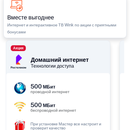
Вместе выгоднее
Интернет и интерактивное ТВ Wink по акции с приятными
бонусами
Акция
П
Домашний интернет
Технологии доступа
500
МБит
проводной интернет
500
МБит
беспроводной интернет
При установке Мастер все настроит и
проверит качество