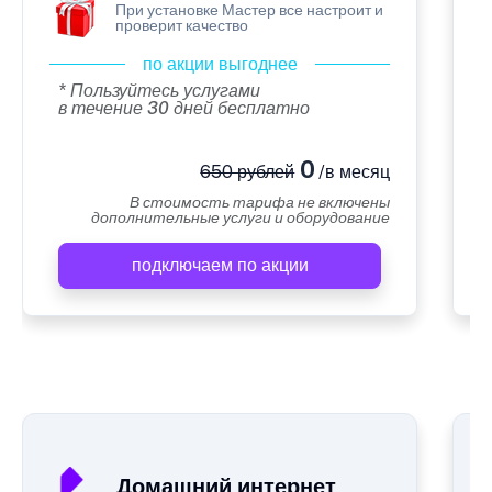
При установке Мастер все настроит и
проверит качество
по акции выгоднее
* Пользуйтесь услугами
в течение 30 дней бесплатно
0
650 рублей
/в месяц
В стоимость тарифа не включены
дополнительные услуги и оборудование
подключаем по акции
А
Домашний интернет