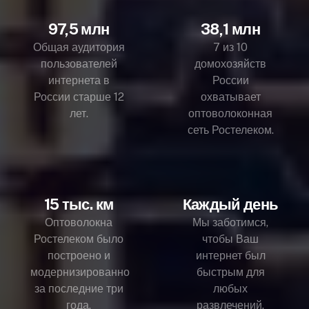
97,5 млн
38,1 млн
Общая аудитория
7 из 10
пользователей
домохозяйств
интернета в
России
России старше 12
охватывает
лет.
оптоволоконная
сеть Ростелеком.
15 тыс. км
Каждый день
Оптоволокна
Мы заботимся,
Ростелеком было
чтобы Ваш
построено и
интернет был
модернизированно
быстрым для
за последние три
любых
года.
развлечений.