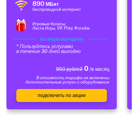
890
МБит
беспроводной интернет
Игровые бонусы
Леста Игры, VK Play, Фогейм
по акции выгоднее
* Пользуйтесь услугами
в течение 30 дней выгодно
0
950 рублей
/в месяц
В стоимость тарифа не включены
дополнительные услуги и оборудование
подключить по акции