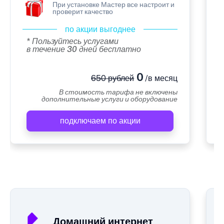
При установке Мастер все настроит и
проверит качество
по акции выгоднее
* Пользуйтесь услугами
в течение 30 дней бесплатно
0
650 рублей
/в месяц
В стоимость тарифа не включены
дополнительные услуги и оборудование
подключаем по акции
А
Домашний интернет