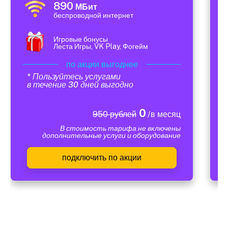
890
МБит
беспроводной интернет
Игровые бонусы
Леста Игры, VK Play, Фогейм
по акции выгоднее
* Пользуйтесь услугами
в течение 30 дней выгодно
0
950 рублей
/в месяц
В стоимость тарифа не включены
дополнительные услуги и оборудование
подключить по акции