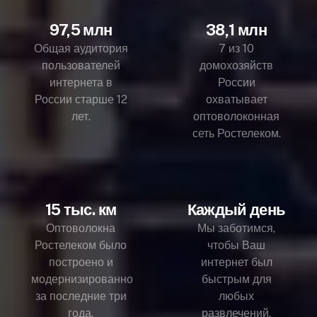
97,5 млн
38,1 млн
Общая аудитория
7 из 10
пользователей
домохозяйств
интернета в
России
России старше 12
охватывает
лет.
оптоволоконная
сеть Ростелеком.
15 тыс. км
Каждый день
Оптоволокна
Мы заботимся,
Ростелеком было
чтобы Ваш
построено и
интернет был
модернизированно
быстрым для
за последние три
любых
года.
развлечений.