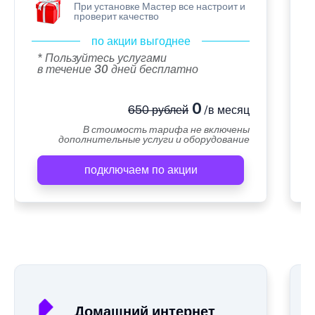
При установке Мастер все настроит и
проверит качество
по акции выгоднее
* Пользуйтесь услугами
в течение 30 дней бесплатно
0
650 рублей
/в месяц
В стоимость тарифа не включены
дополнительные услуги и оборудование
подключаем по акции
А
Домашний интернет