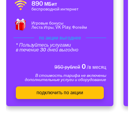
890
МБит
беспроводной интернет
Игровые бонусы
Леста Игры, VK Play, Фогейм
по акции выгоднее
* Пользуйтесь услугами
в течение 30 дней выгодно
0
950 рублей
/в месяц
В стоимость тарифа не включены
дополнительные услуги и оборудование
подключить по акции