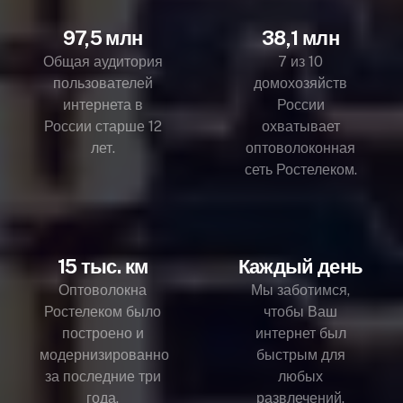
97,5 млн
38,1 млн
Общая аудитория
7 из 10
пользователей
домохозяйств
интернета в
России
России старше 12
охватывает
лет.
оптоволоконная
сеть Ростелеком.
15 тыс. км
Каждый день
Оптоволокна
Мы заботимся,
Ростелеком было
чтобы Ваш
построено и
интернет был
модернизированно
быстрым для
за последние три
любых
года.
развлечений.