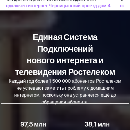
подключен интернет Черницынский проезд дом 4
подк
Единая Система
Подключений
нового интернета и
телевидения Ростелеком
Каждый год более 1 500 000 абонентов Ростелеком
не успевают заметить проблему с домашним
интернетом, поскольку она устраняется ещё до
обращения абонента.
97,5 млн
38,1 млн