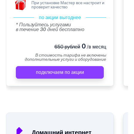
При установке Мастер все настроит и
проверит качество
по акции выгоднее
* Пользуйтесь услугами
в течение 30 дней бесплатно
0
650 рублей
/в месяц
В стоимость тарифа не включены
дополнительные услуги и оборудование
подключаем по акции
А
Домашний интернет