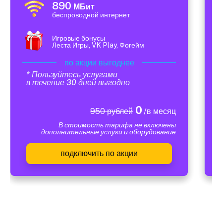
890
МБит
беспроводной интернет
Игровые бонусы
Леста Игры, VK Play, Фогейм
по акции выгоднее
* Пользуйтесь услугами
в течение 30 дней выгодно
0
950 рублей
/в месяц
В стоимость тарифа не включены
дополнительные услуги и оборудование
подключить по акции