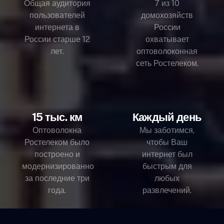
Общая аудитория
7 из 10
пользователей
домохозяйств
интернета в
России
России старше 12
охватывает
лет.
оптоволоконная
сеть Ростелеком.
15 тыс. км
Каждый день
Оптоволокна
Мы заботимся,
Ростелеком было
чтобы Ваш
построено и
интернет был
модернизированно
быстрым для
за последние три
любых
года.
развлечений.