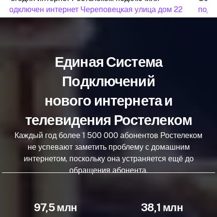
подключен интернет Череповецкая улица дом 22
подкл
Единая Система
Подключений
нового интернета и
телевидения Ростелеком
Каждый год более 1 500 000 абонентов Ростелеком
не успевают заметить проблему с домашним
интернетом, поскольку она устраняется ещё до
обращения абонента.
97,5 млн
38,1 млн