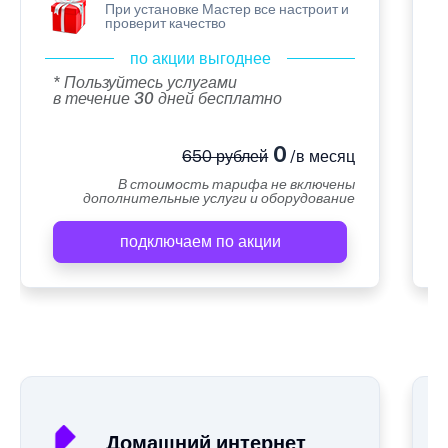
При установке Мастер все настроит и
проверит качество
по акции выгоднее
* Пользуйтесь услугами
в течение 30 дней бесплатно
0
650 рублей
/в месяц
В стоимость тарифа не включены
дополнительные услуги и оборудование
подключаем по акции
А
Домашний интернет