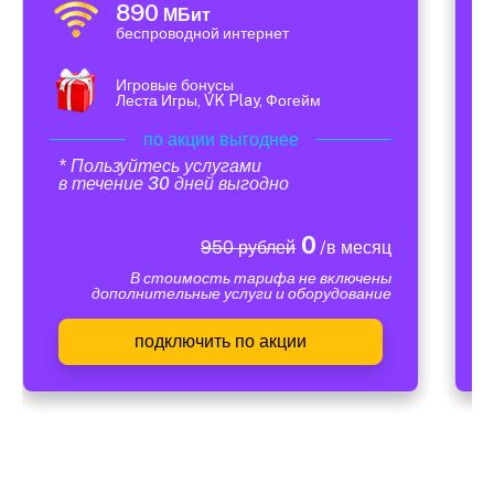
890
МБит
беспроводной интернет
Игровые бонусы
Леста Игры, VK Play, Фогейм
по акции выгоднее
* Пользуйтесь услугами
в течение 30 дней выгодно
0
950 рублей
/в месяц
В стоимость тарифа не включены
дополнительные услуги и оборудование
подключить по акции