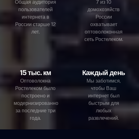
Общая аудитория
7 из 10
пользователей
домохозяйств
интернета в
России
России старше 12
охватывает
лет.
оптоволоконная
сеть Ростелеком.
15 тыс. км
Каждый день
Оптоволокна
Мы заботимся,
Ростелеком было
чтобы Ваш
построено и
интернет был
модернизированно
быстрым для
за последние три
любых
года.
развлечений.