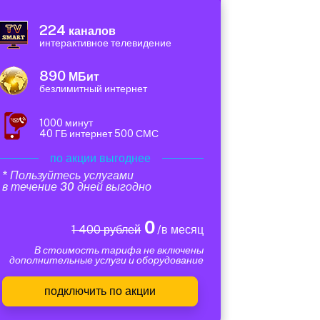
224
каналов
интерактивное телевидение
890
МБит
безлимитный интернет
1000 минут
40 ГБ интернет 500 СМС
по акции выгоднее
* Пользуйтесь услугами
в течение 30 дней выгодно
0
1 400 рублей
/в месяц
В стоимость тарифа не включены
дополнительные услуги и оборудование
подключить по акции