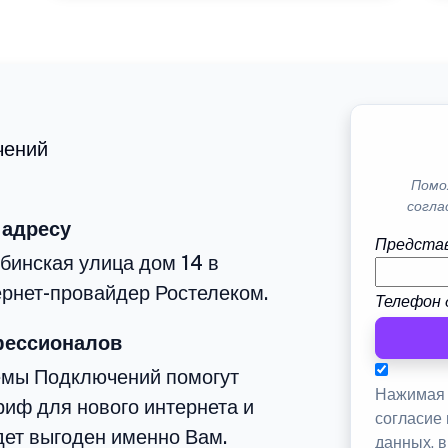
чений
Помо
согла
 адресу
Представ
бинская улица дом 14 в
рнет-провайдер Ростелеком.
Телефон 
фессионалов
емы Подключений помогут
Нажимая 
иф для нового интернета и
согласие
дет выгоден именно Вам.
данных, 