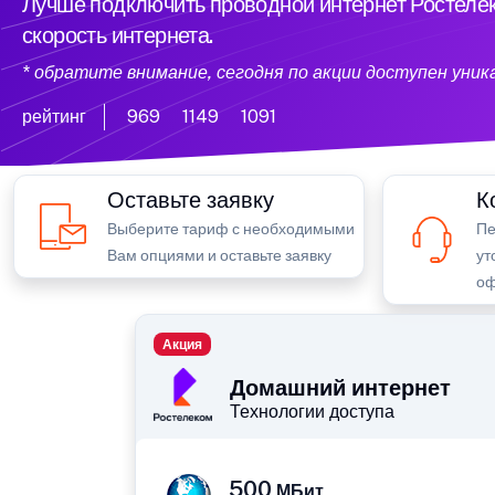
Лучше подключить проводной интернет Ростелек
скорость интернета.
* обратите внимание, сегодня по акции доступен уни
рейтинг
969
1149
1091
Оставьте заявку
К
Выберите тариф с необходимыми
Пе
Вам опциями и оставьте заявку
ут
оф
Акция
Домашний интернет
Технологии доступа
500
МБит