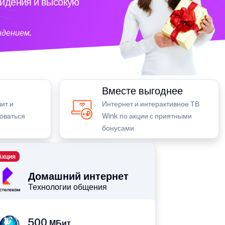
видения и высокую
идением.
Вместе выгоднее
ит и
Интернет и интерактивное ТВ
зоваться
Wink по акции с приятными
бонусами
Акция
Домашний интернет
Технологии общения
500
МБит