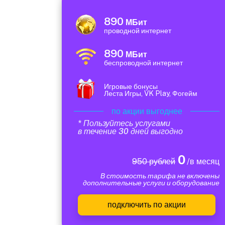
890
МБит
проводной интернет
890
МБит
беспроводной интернет
Игровые бонусы
Леста Игры, VK Play, Фогейм
по акции выгоднее
* Пользуйтесь услугами
в течение 30 дней выгодно
0
950 рублей
/в месяц
В стоимость тарифа не включены
дополнительные услуги и оборудование
подключить по акции