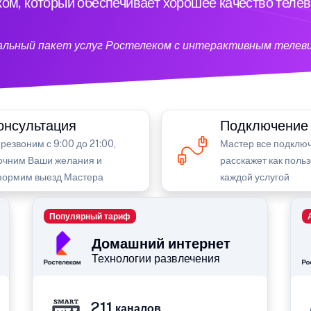
ом, который обеспечивает хорошее качество теле
кальный пакет услуг Ростелеком с интерактивным телев
онсультация
Подключение
резвоним с 9:00 до 21:00,
Мастер все подключ
очним Ваши желания и
расскажет как поль
ормим выезд Мастера
каждой услугой
Популярный тариф
Домашний интернет
Технологии развлечения
211
каналов