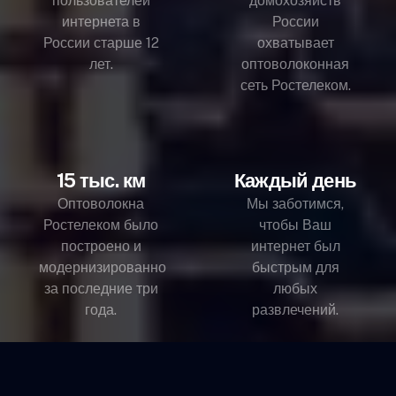
пользователей
домохозяйств
интернета в
России
России старше 12
охватывает
лет.
оптоволоконная
сеть Ростелеком.
15 тыс. км
Каждый день
Оптоволокна
Мы заботимся,
Ростелеком было
чтобы Ваш
построено и
интернет был
модернизированно
быстрым для
за последние три
любых
года.
развлечений.