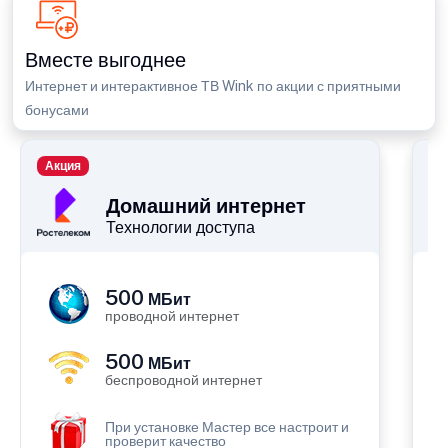
Вместе выгоднее
Интернет и интерактивное ТВ Wink по акции с приятными
бонусами
Акция
П
Домашний интернет
Технологии доступа
500
МБит
проводной интернет
500
МБит
беспроводной интернет
При установке Мастер все настроит и
проверит качество