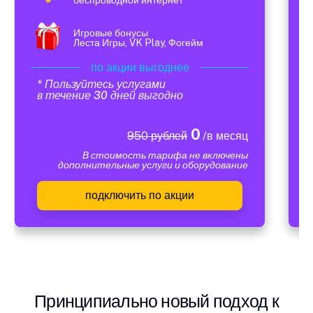
Игровые бонусы
Леста Игры, VK Play, Фогейм
по акции выгоднее
* Пользуйтесь услугами
в течение 30 дней выгодно
0
950 рублей
/в месяц
В стоимость тарифа не включены
дополнительные услуги и оборудование
подключить по акции
Принципиально новый подход к