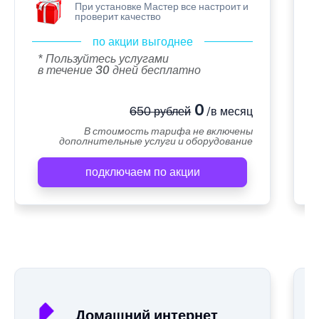
При установке Мастер все настроит и
проверит качество
по акции выгоднее
* Пользуйтесь услугами
в течение 30 дней бесплатно
0
650 рублей
/в месяц
В стоимость тарифа не включены
дополнительные услуги и оборудование
подключаем по акции
А
Домашний интернет