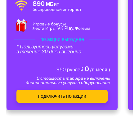
890
МБит
беспроводной интернет
Игровые бонусы
Леста Игры, VK Play, Фогейм
по акции выгоднее
* Пользуйтесь услугами
в течение 30 дней выгодно
0
950 рублей
/в месяц
В стоимость тарифа не включены
дополнительные услуги и оборудование
подключить по акции