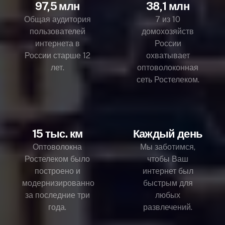
97,5 млн
38,1 млн
Общая аудитория
7 из 10
пользователей
домохозяйств
интернета в
России
России старше 12
охватывает
лет.
оптоволоконная
сеть Ростелеком.
15 тыс. км
Каждый день
Оптоволокна
Мы заботимся,
Ростелеком было
чтобы Ваш
построено и
интернет был
модернизированно
быстрым для
за последние три
любых
года.
развлечений.