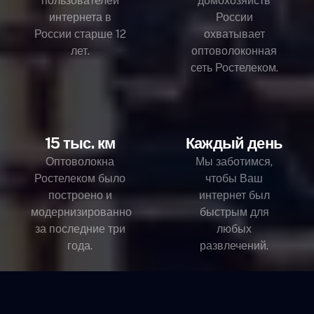
пользователей
домохозяйств
интернета в
России
России старше 12
охватывает
лет.
оптоволоконная
сеть Ростелеком.
15 тыс. км
Каждый день
Оптоволокна
Мы заботимся,
Ростелеком было
чтобы Ваш
построено и
интернет был
модернизированно
быстрым для
за последние три
любых
года.
развлечений.