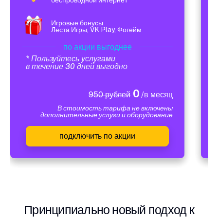
Игровые бонусы
Леста Игры, VK Play, Фогейм
по акции выгоднее
* Пользуйтесь услугами
в течение 30 дней выгодно
0
950 рублей
/в месяц
В стоимость тарифа не включены
дополнительные услуги и оборудование
подключить по акции
Принципиально новый подход к