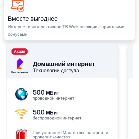
Вместе выгоднее
Интернет и интерактивное ТВ Wink по акции с приятными
бонусами
Акция
П
Домашний интернет
Технологии доступа
500
МБит
проводной интернет
500
МБит
беспроводной интернет
При установке Мастер все настроит и
проверит качество