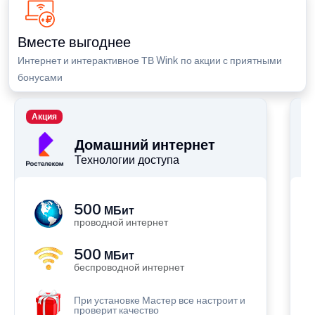
Вместе выгоднее
Интернет и интерактивное ТВ Wink по акции с приятными
бонусами
Акция
П
Домашний интернет
Технологии доступа
500
МБит
проводной интернет
500
МБит
беспроводной интернет
При установке Мастер все настроит и
проверит качество