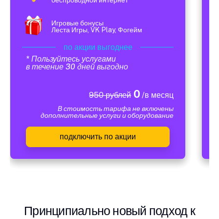
Игровые бонусы
Леста Игры, VK Play, Фогейм
по акции выгоднее
* Пользуйтесь услугами
в течение 30 дней выгодно
0
950 рублей
/в месяц
В стоимость тарифа не включены
дополнительные услуги и оборудование
подключить по акции
Принципиально новый подход к