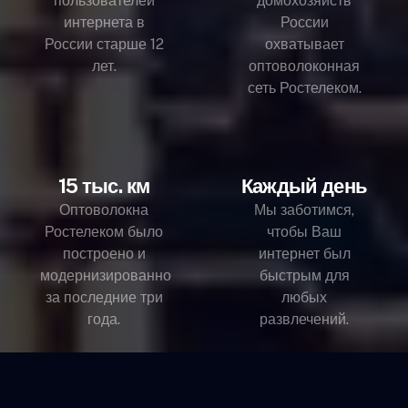
пользователей
домохозяйств
интернета в
России
России старше 12
охватывает
лет.
оптоволоконная
сеть Ростелеком.
15 тыс. км
Каждый день
Оптоволокна
Мы заботимся,
Ростелеком было
чтобы Ваш
построено и
интернет был
модернизированно
быстрым для
за последние три
любых
года.
развлечений.