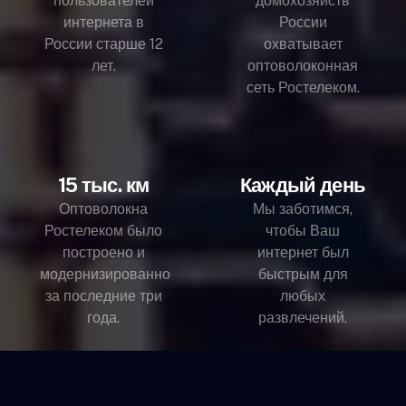
пользователей
домохозяйств
интернета в
России
России старше 12
охватывает
лет.
оптоволоконная
сеть Ростелеком.
15 тыс. км
Каждый день
Оптоволокна
Мы заботимся,
Ростелеком было
чтобы Ваш
построено и
интернет был
модернизированно
быстрым для
за последние три
любых
года.
развлечений.