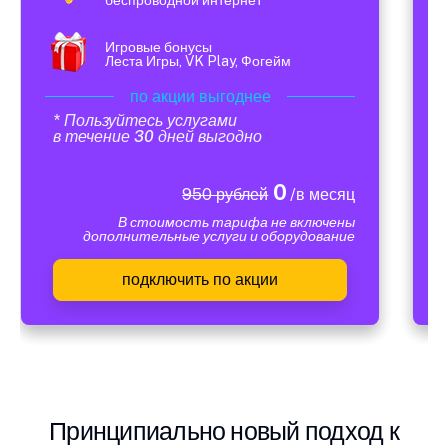
Игровые бонусы
Леста Игры, VK Play, Фогейм
по акции выгоднее
* Пользуйтесь услугами
в течение 30 дней выгодно
0
950 рублей
/в месяц
В стоимость тарифа не включены
дополнительные услуги и оборудование
подключить по акции
Принципиально новый подход к