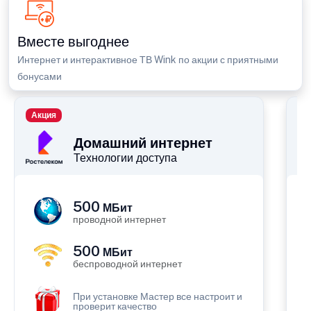
Вместе выгоднее
Интернет и интерактивное ТВ Wink по акции с приятными
бонусами
Акция
П
Домашний интернет
Технологии доступа
500
МБит
проводной интернет
500
МБит
беспроводной интернет
При установке Мастер все настроит и
проверит качество