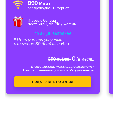
890
МБит
беспроводной интернет
Игровые бонусы
Леста Игры, VK Play, Фогейм
по акции выгоднее
* Пользуйтесь услугами
в течение 30 дней выгодно
0
950 рублей
/в месяц
В стоимость тарифа не включены
дополнительные услуги и оборудование
подключить по акции