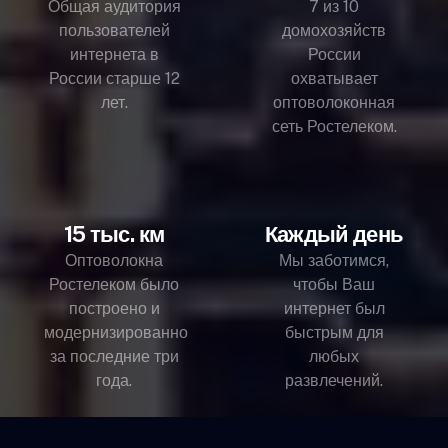
Общая аудитория
7 из 10
пользователей
домохозяйств
интернета в
России
России старше 12
охватывает
лет.
оптоволоконная
сеть Ростелеком.
15 тыс. км
Каждый день
Оптоволокна
Мы заботимся,
Ростелеком было
чтобы Ваш
построено и
интернет был
модернизированно
быстрым для
за последние три
любых
года.
развлечений.