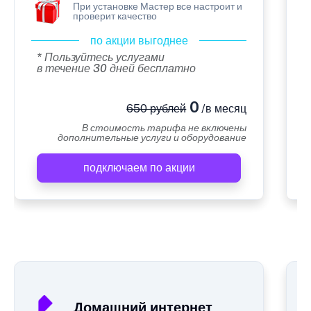
При установке Мастер все настроит и
проверит качество
по акции выгоднее
* Пользуйтесь услугами
в течение 30 дней бесплатно
0
650 рублей
/в месяц
В стоимость тарифа не включены
дополнительные услуги и оборудование
подключаем по акции
А
Домашний интернет