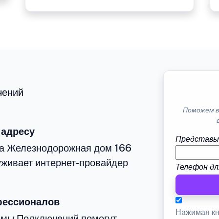
чений
Поможем в
 адресу
Представь
ца Железнодорожная дом 166
уживает интернет-провайдер
Телефон дл
фессионалов
Нажимая кн
емы Подключений помогут