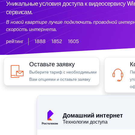
Уникальные условия доступа к видеосервису W
сервисам.
В новой квартире лучше подключить проводной интер
скорость интернета.
рейтинг
1888
1852
1605
Оставьте заявку
К
Выберите тариф с необходимыми
Пе
Вам опциями и оставьте заявку
ут
оф
Домашний интернет
Технологии доступа