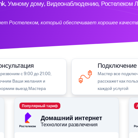
ink, Умному дому, Видеонаблюдению, Ростелеком Л
нет Ростелеком, который обеспечивает хорошее качеств
онсультация
Подключение
резвоним с 9:00 до 21:00,
Мастер все подключ
очним Ваши желания и
расскажет как поль
ормим выезд Мастера
каждой услугой
Популярный тариф
Домашний интернет
Технологии развлечения