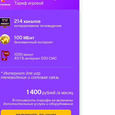
Тариф игровой
214
каналов
интерактивное телевидение
100
МБит
безлимитный интернет
1000 минут
40 ГБ интернет 500 СМС
* Интернет для игр
телевидение и сотовая связь
1 400
рублей /в месяц
В стоимость тарифа не включены
дополнительные услуги и оборудование
подключить по акции