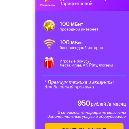
Тариф игровой
100
МБит
проводной интернет
100
МБит
беспроводной интернет
Игровые бонусы
Леста Игры, VK Play, Фогейм
* Премиум техника и аккаунты
для быстрой прокачки
950
рублей /в месяц
В стоимость тарифа не включены
дополнительные услуги и оборудование
подключить по акции