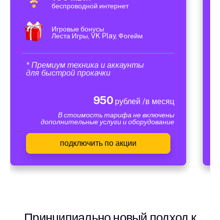
беспроводной интернет
Игровые бонусы
Леста Игры, VK Play, Фогейм
* Премиум техника и аккаунты
для быстрой прокачки
950
рублей /в месяц
В стоимость тарифа не включены
дополнительные услуги и оборудование
подключить по акции
Принципиально новый подход к