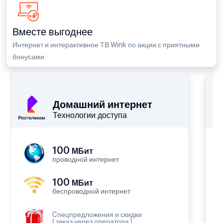
Вместе выгоднее
Интернет и интерактивное ТВ Wink по акции с приятными
бонусами
П
Домашний интернет
Технологии доступа
100
МБит
проводной интернет
100
МБит
беспроводной интернет
Cпецпредложения и скидки
( заказ через оператора )