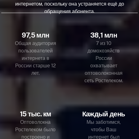
интернетом, поскольку она устраняется ещё до
обращения абонента.
97,5 млн
38,1 млн
Общая аудитория
7 из 10
пользователей
домохозяйств
интернета в
России
России старше 12
охватывает
лет.
оптоволоконная
сеть Ростелеком.
15 тыс. км
Каждый день
Оптоволокна
Мы заботимся,
Ростелеком было
чтобы Ваш
построено и
интернет был