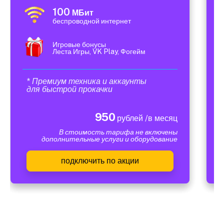
100
МБит
беспроводной интернет
Игровые бонусы
Леста Игры, VK Play, Фогейм
* Премиум техника и аккаунты
для быстрой прокачки
950
рублей /в месяц
В стоимость тарифа не включены
дополнительные услуги и оборудование
подключить по акции