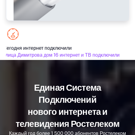
Сегодня интернет подключили
Се
улица Димитрова дом 16 интернет и ТВ подключили
ул
Единая Система
Подключений
нового интернета и
телевидения Ростелеком
Каждый год более 1 500 000 абонентов Ростелеком