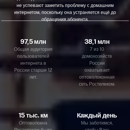
не успевают заметить проблему с домашним
интернетом, поскольку она устраняется ещё до
обращения абонента.
97,5 млн
38,1 млн
Общая аудитория
7 из 10
пользователей
домохозяйств
интернета в
России
России старше 12
охватывает
лет.
оптоволоконная
сеть Ростелеком.
15 тыс. км
Каждый день
Оптоволокна
Мы заботимся,
Ростелеком было
чтобы Ваш