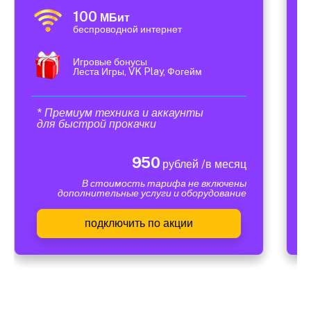
100
МБит
беспроводной интернет
Игровые бонусы
Леста Игры, VK Play, Фогейм
* Премиум техника и аккаунты
для быстрой прокачки
950
рублей /в месяц
В стоимость тарифа не включены
дополнительные услуги и оборудование
подключить по акции