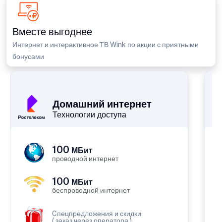
Вместе выгоднее
Интернет и интерактивное ТВ Wink по акции с приятными
бонусами
П
Домашний интернет
Технологии доступа
100
МБит
проводной интернет
100
МБит
беспроводной интернет
Cпецпредложения и скидки
( заказ через оператора )