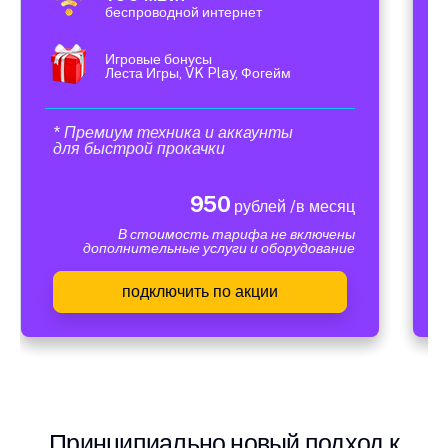
беспроводной интернет
Игровые бонусы
Леста Игры, VK Play, Фогейм
* Премиум техника и аккаунты
для быстрой прокачки
950
рублей /в месяц
В стоимость тарифа не включены
дополнительные услуги и оборудование
подключить по акции
Принципиально новый подход к