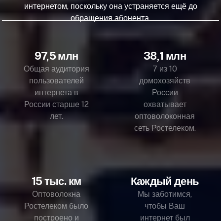
интернетом, поскольку она устраняется ещё до
обращения абонента.
97,5 млн
38,1 млн
Общая аудитория
7 из 10
пользователей
домохозяйств
интернета в
России
России старше 12
охватывает
лет.
оптоволоконная
сеть Ростелеком.
15 тыс. км
Каждый день
Оптоволокна
Мы заботимся,
Ростелеком было
чтобы Ваш
построено и
интернет был