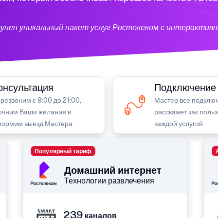
тупен уникальный пакет услуг Ростелеком с интерактив
онсультация
Подключение
резвоним с 9:00 до 21:00,
Мастер все подключ
очним Ваши желания и
расскажет как поль
ормим выезд Мастера
каждой услугой
Популярный тариф
Домашний интернет
Технологии развлечения
239
каналов