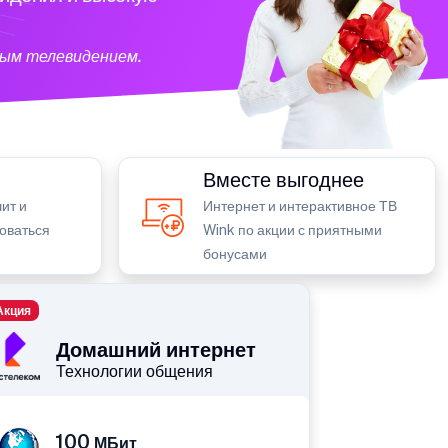
ным телевидением.
Вместе выгоднее
ит и
Интернет и интерактивное ТВ
зоваться
Wink по акции с приятными
бонусами
Акция
Домашний интернет
Технологии общения
100
МБит