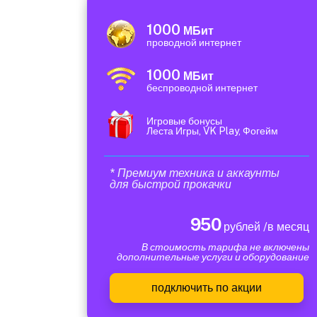
1000
МБит
проводной интернет
1000
МБит
беспроводной интернет
Игровые бонусы
Леста Игры, VK Play, Фогейм
* Премиум техника и аккаунты
для быстрой прокачки
950
рублей /в месяц
В стоимость тарифа не включены
дополнительные услуги и оборудование
подключить по акции