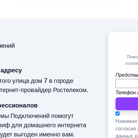
чений
Помо
согла
 адресу
Представ
ого улица дом 7 в городе
тернет-провайдер Ростелеком.
Телефон 
фессионалов
емы Подключений помогут
Нажимая 
риф для домашнего интернета
согласие
будет выгоден именно вам.
данных, 