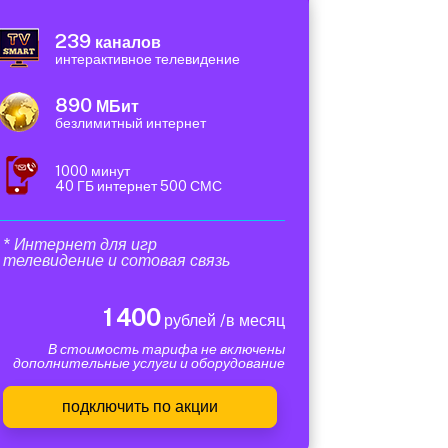
239
каналов
интерактивное телевидение
890
МБит
безлимитный интернет
1000 минут
40 ГБ интернет 500 СМС
* Интернет для игр
телевидение и сотовая связь
1 400
рублей /в месяц
В стоимость тарифа не включены
дополнительные услуги и оборудование
подключить по акции