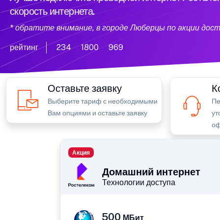
скорость интернета.
* обратите внимание, в городе Люберцы по акции дос
рейтинг
234
1800
969
Оставьте заявку
К
Выберите тариф с необходимыми
Пе
Вам опциями и оставьте заявку
ут
оф
Акция
Домашний интернет
Технологии доступа
500
МБит