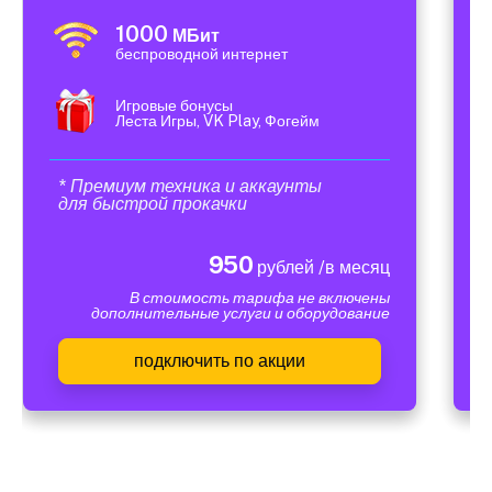
1000
МБит
беспроводной интернет
Игровые бонусы
Леста Игры, VK Play, Фогейм
* Премиум техника и аккаунты
для быстрой прокачки
950
рублей /в месяц
В стоимость тарифа не включены
дополнительные услуги и оборудование
подключить по акции