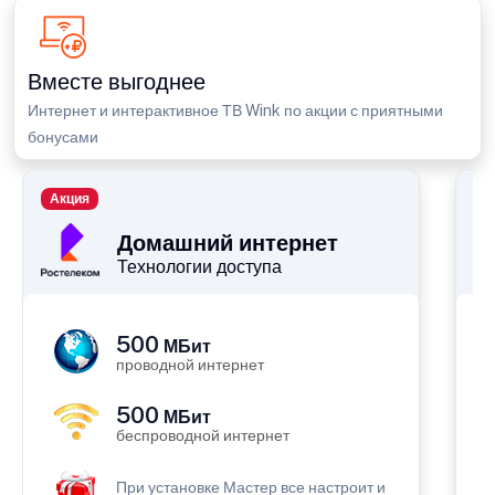
Вместе выгоднее
Интернет и интерактивное ТВ Wink по акции с приятными
бонусами
Акция
П
Домашний интернет
Технологии доступа
500
МБит
проводной интернет
500
МБит
беспроводной интернет
При установке Мастер все настроит и