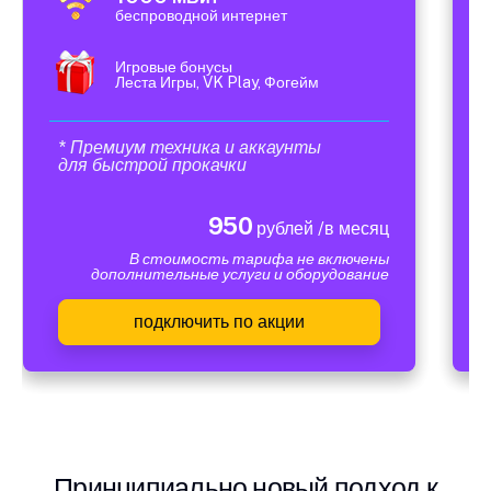
беспроводной интернет
Игровые бонусы
Леста Игры, VK Play, Фогейм
* Премиум техника и аккаунты
для быстрой прокачки
950
рублей /в месяц
В стоимость тарифа не включены
дополнительные услуги и оборудование
подключить по акции
Принципиально новый подход к