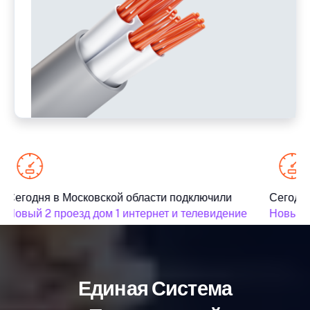
Сегодня в Московской области подключили
Сегодня
Новый 2 проезд дом 1 интернет и телевидение
Новый 2
Единая Система