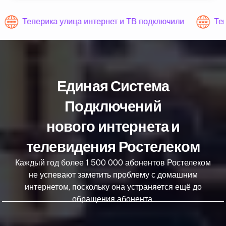
Теперика улица интернет и ТВ подключили
Теп
Единая Система
Подключений
нового интернета и
телевидения Ростелеком
Каждый год более 1 500 000 абонентов Ростелеком
не успевают заметить проблему с домашним
интернетом, поскольку она устраняется ещё до
обращения абонента.