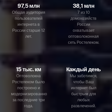
97,5 млн
38,1 млн
Общая аудитория
7 из 10
пользователей
домохозяйств
интернета в
России
России старше 12
охватывает
лет.
оптоволоконная
сеть Ростелеком.
15 тыс. км
Каждый день
Оптоволокна
Мы заботимся,
Ростелеком было
чтобы Ваш
построено и
интернет был
модернизированно
быстрым для
за последние три
любых
года.
развлечений.