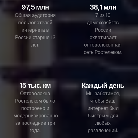
97,5 млн
38,1 млн
Общая аудитория
7 из 10
пользователей
домохозяйств
интернета в
России
России старше 12
охватывает
лет.
оптоволоконная
сеть Ростелеком.
15 тыс. км
Каждый день
Оптоволокна
Мы заботимся,
Ростелеком было
чтобы Ваш
построено и
интернет был
модернизированно
быстрым для
за последние три
любых
года.
развлечений.