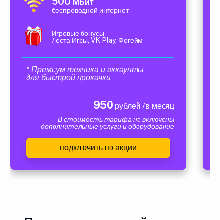
500
МБит
беспроводной интернет
Игровые бонусы
Леста Игры, VK Play, Фогейм
* Премиум техника и аккаунты
для быстрой прокачки
950
рублей /в месяц
В стоимость тарифа не включены
дополнительные услуги и оборудование
подключить по акции