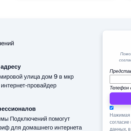
чений
Помо
согла
 адресу
Представ
мировой улица дом 9 в мкр
интернет-провайдер
Телефон 
фессионалов
Нажимая 
емы Подключений помогут
согласие
риф для домашнего интернета
данных, 