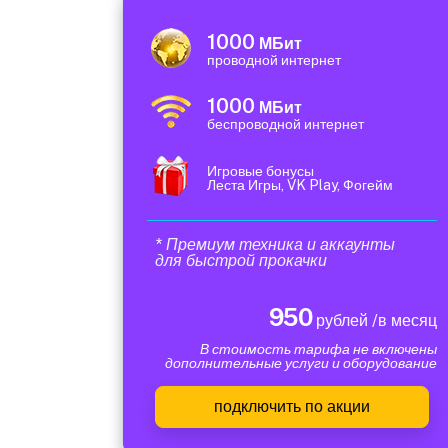
1000
МБит
проводной интернет
1000
МБит
беспроводной интернет
Игровые бонусы
Леста Игры, VK Play, Фогейм
* Премиум техника и аккаунты
для быстрой прокачки
950
рублей /в месяц
В стоимость тарифа не включены
дополнительные услуги и оборудование
подключить по акции