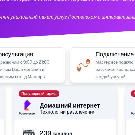
тупен уникальный пакет услуг Ростелеком с интерактивн
онсультация
Подключение
резвоним с 9:00 до 21:00,
Мастер все подключ
очним Ваши желания и
расскажет как поль
ормим выезд Мастера
каждой услугой
Популярный тариф
Домашний интернет
Технологии развлечения
239
каналов