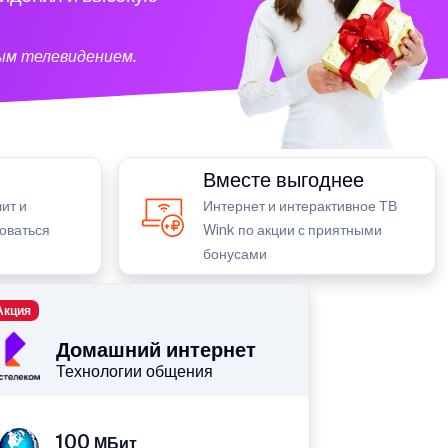
ым телевидением.
Вместе выгоднее
ит и
Интернет и интерактивное ТВ
зоваться
Wink по акции с приятными
бонусами
Акция
Домашний интернет
Технологии общения
100
МБит