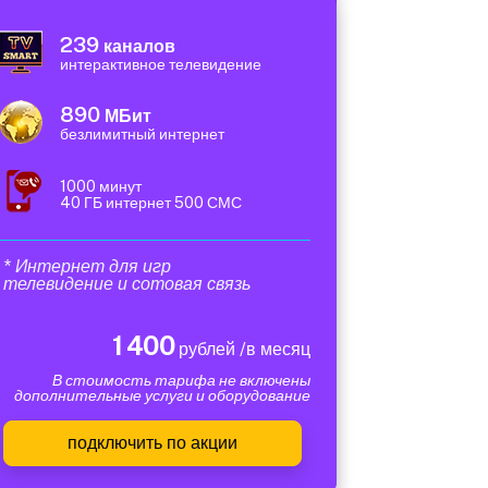
239
каналов
интерактивное телевидение
890
МБит
безлимитный интернет
1000 минут
40 ГБ интернет 500 СМС
* Интернет для игр
телевидение и сотовая связь
1 400
рублей /в месяц
В стоимость тарифа не включены
дополнительные услуги и оборудование
подключить по акции