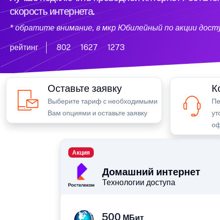
скорость интернета.
* обратите внимание, в мкр Юбилейный по акции дос
рейтинг
802
1627
1273
Оставьте заявку
К
Выберите тариф с необходимыми
Пе
Вам опциями и оставьте заявку
ут
оф
Акция
Домашний интернет
Технологии доступа
500
МБит